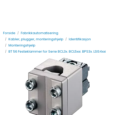
Skip to main content
Elektro
Forside
Fabrikkautomatisering
Fabrikkautomatisering
Kabler, plugger, monteringshjelp
Identifikasjon
Monteringshjelp
Prosessautomatisering
BT 56 Festeklammer for Serie BCL3x. BCL5xxi. BPS3x. LSIS4xxi
Kontakt oss
Nytt og Nyttig
Bærekraft