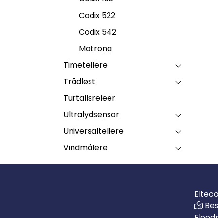
Codix 522
Codix 542
Motrona
Timetellere
Trådløst
Turtallsreleer
Ultralydsensor
Universaltellere
Vindmålere
Eltec
Bes
Flood