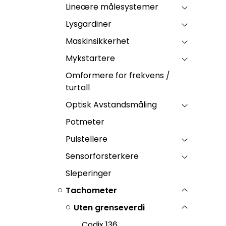
Lineære målesystemer
Lysgardiner
Maskinsikkerhet
Mykstartere
Omformere for frekvens /
turtall
Optisk Avstandsmåling
Potmeter
Pulstellere
Sensorforsterkere
Sleperinger
Tachometer
Uten grenseverdi
Codix 136