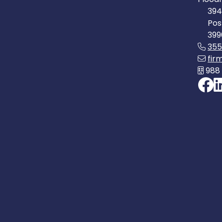
394
Pos
399
35
fir
988