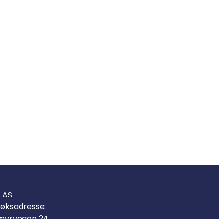
o AS
øksadresse:
myrvegen 24