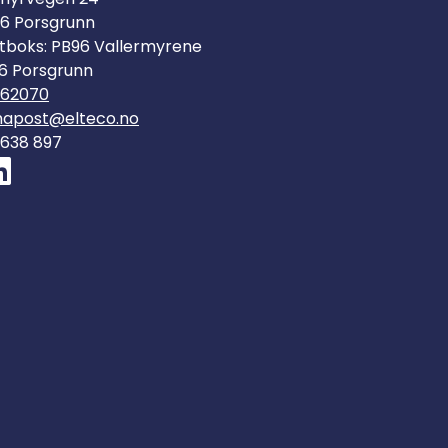
6 Porsgrunn
tboks: PB96 Vallermyrene
6 Porsgrunn
562070
mapost@elteco.no
 638 897