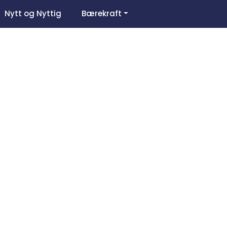
0
Nytt og Nyttig
Bærekraft
Om oss
Favoritter
Logg inn