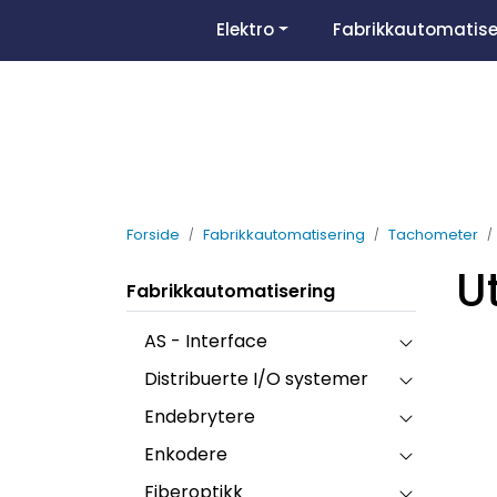
Skip to main content
Elektro
Fabrikkautomatise
Forside
Fabrikkautomatisering
Tachometer
U
Fabrikkautomatisering
AS - Interface
Distribuerte I/O systemer
Endebrytere
Enkodere
Fiberoptikk