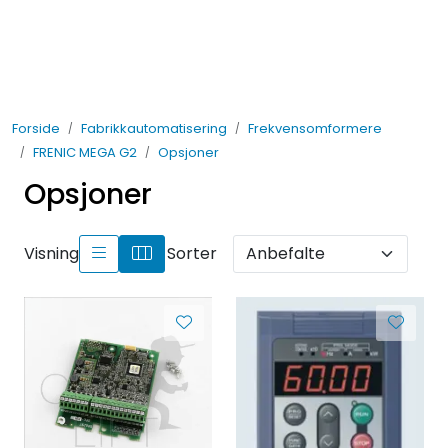
Skip to main content
Elektro
Forside
Fabrikkautomatisering
Frekvensomformere
Fabrikkautomatisering
FRENIC MEGA G2
Opsjoner
Opsjoner
Prosessautomatisering
Kontakt oss
Visning
Sorter
Nytt og Nyttig
Bærekraft