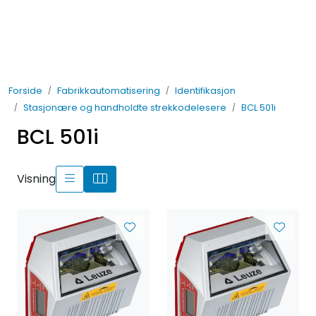
Skip to main content
Elektro
Forside
Fabrikkautomatisering
Identifikasjon
Fabrikkautomatisering
Stasjonære og handholdte strekkodelesere
BCL 501i
BCL 501i
Prosessautomatisering
Kontakt oss
Visning
Nytt og Nyttig
Bærekraft