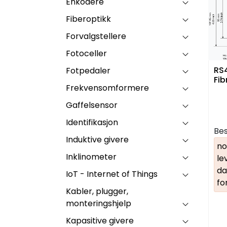
Enkodere
Fiberoptikk
Forvalgstellere
Fotoceller
RS4
Fotpedaler
Fib
Frekvensomformere
Gaffelsensor
Identifikasjon
Bes
Induktive givere
no
Inklinometer
le
da
IoT - Internet of Things
fo
Kabler, plugger,
monteringshjelp
Kapasitive givere