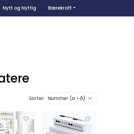
0
Nytt og Nyttig
Bærekraft
Om oss
Favoritter
Logg inn
atere
Sorter