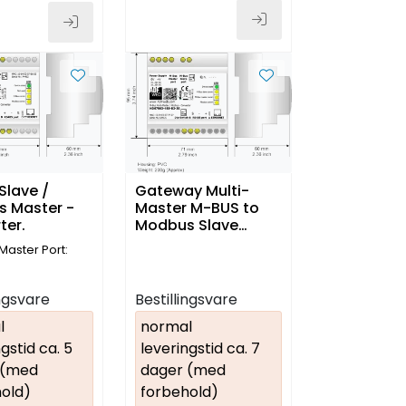
Slave /
Gateway Multi-
 Master -
Master M-BUS to
ter.
Modbus Slave
RS485
aster Port:
ingsvare
Bestillingsvare
l
normal
gstid ca. 5
leveringstid ca. 7
 (med
dager (med
old)
forbehold)