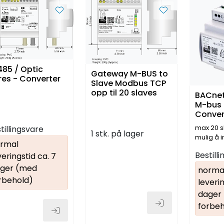
85 / Optic
Gateway M-BUS to
res - Converter
Slave Modbus TCP
opp til 20 slaves
BACnet 
M-bus 
Conver
max 20 sl
tillingsvare
1 stk. på lager
mulig å i
rmal
BACnet I
Bestill
veringstid ca. 7
M-bus sl
ger (med
norma
rbehold)
leverin
dager
forbeh