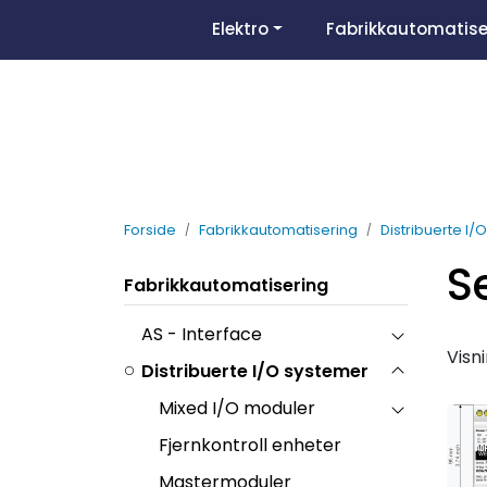
Skip to main content
Elektro
Fabrikkautomatise
Forside
Fabrikkautomatisering
Distribuerte I/
S
Fabrikkautomatisering
AS - Interface
Visn
Distribuerte I/O systemer
Mixed I/O moduler
Fjernkontroll enheter
Mastermoduler