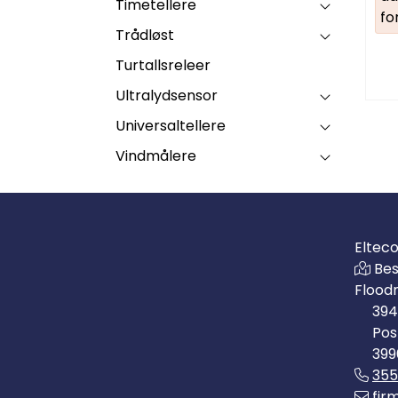
Timetellere
fo
Trådløst
Turtallsreleer
Ultralydsensor
Universaltellere
Vindmålere
Eltec
Bes
Flood
394
Pos
399
35
fir