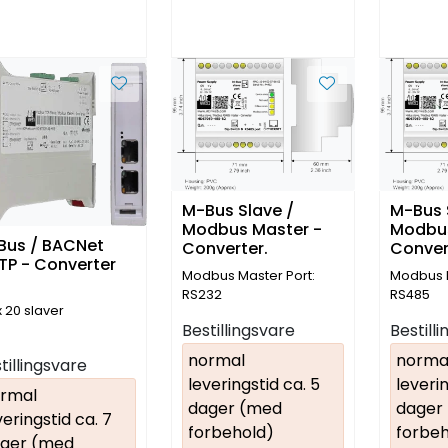
M-Bus Slave /
M-Bus 
Modbus Master -
Modbus
Bus / BACNet
Converter.
Conver
MSTP - Converter
Modbus Master Port:
Modbus M
RS232
RS485
 20 slaver
Bestillingsvare
Bestill
normal
norma
tillingsvare
leveringstid ca. 5
leverin
rmal
dager (med
dager
veringstid ca. 7
forbehold)
forbeh
ger (med