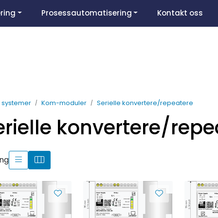
ring
Prosessautomatisering
Kontakt oss
O systemer
Kom-moduler
Serielle konvertere/repeatere
erielle konvertere/repe
ing