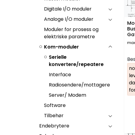
Digitale I/O moduler
Analoge I/O moduler
Mo
Bus
Moduler for prosess og
Ga
elektriske parametre
max
Kom-moduler
Serielle
Bes
konvertere/repeatere
no
Interface
le
da
Radiosendere/mottagere
fo
Server/ Modem
Software
Tilbehør
Endebrytere