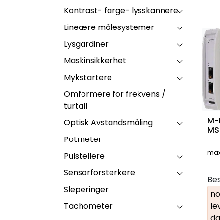
Kontrast- farge- lysskannere
Lineære målesystemer
Lysgardiner
Maskinsikkerhet
Mykstartere
Omformere for frekvens /
turtall
M-
Optisk Avstandsmåling
Potmeter
max
Pulstellere
Sensorforsterkere
Bes
Sleperinger
no
Tachometer
le
da