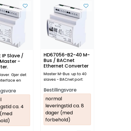
HD67056-B2-40 M-
IP Slave /
Bus / BACnet
Master -
Ethernet Converter
ter.
Master M-Bus: up to 40
aver. Gjør det
slaves - BACnet port:
nterface en
Ethernet 201
P Master med
Bestillingsvare
ingsvare
aver
normal
l
leveringstid ca. 8
gstid ca. 4
dager (med
 (med
forbehold)
old)