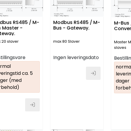
dbus RS485 / M-
Modbus RS485 / M-
M-Bus /
 Master -
Bus - Gateway.
Conver
teway.
 20 slaver
max 80 Slaver
Master M
slaves
tillingsvare
Ingen leveringsdato
Bestill
rmal
norma
veringstid ca. 5
leverin
ger (med
dager
rbehold)
forbeh