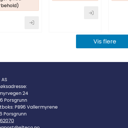
rbehold)
Vis flere
o AS
øksadresse:
myrvegen 24
6 Porsgrunn
tboks: PB96 Vallermyrene
6 Porsgrunn
562070
mapost@elteco.no