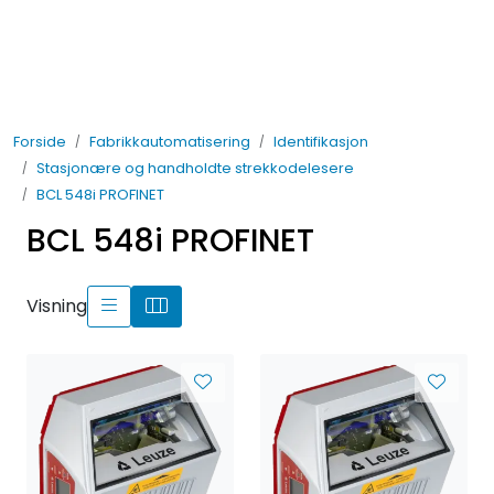
Skip to main content
Elektro
Forside
Fabrikkautomatisering
Identifikasjon
Fabrikkautomatisering
Stasjonære og handholdte strekkodelesere
BCL 548i PROFINET
Prosessautomatisering
BCL 548i PROFINET
Kontakt oss
Visning
Nytt og Nyttig
Bærekraft