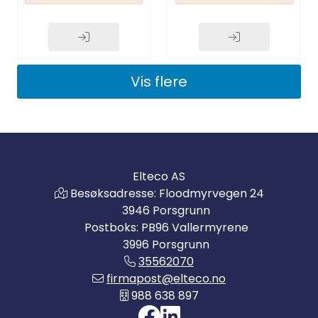
Vis flere
Elteco AS
Besøksadresse: Floodmyrvegen 24
3946 Porsgrunn
Postboks: PB96 Vallermyrene
3996 Porsgrunn
35562070
firmapost@elteco.no
988 638 897