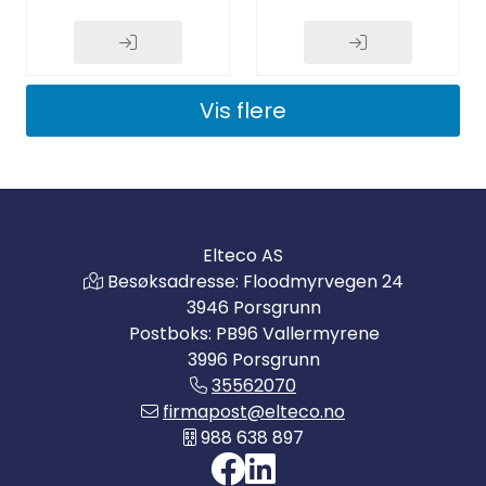
Vis flere
Elteco AS
Besøksadresse: Floodmyrvegen 24
3946 Porsgrunn
Postboks: PB96 Vallermyrene
3996 Porsgrunn
35562070
firmapost@elteco.no
988 638 897