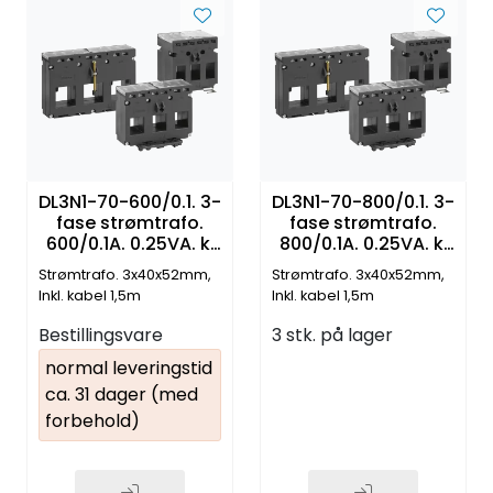
DL3N1-70-600/0.1. 3-
DL3N1-70-800/0.1. 3-
fase strømtrafo.
fase strømtrafo.
600/0.1A. 0.25VA. kl
800/0.1A. 0.25VA. kl
0.5. RJ12 connection
0.5. RJ12 connection
Strømtrafo. 3x40x52mm,
Strømtrafo. 3x40x52mm,
Inkl. kabel 1,5m
Inkl. kabel 1,5m
Bestillingsvare
3 stk. på lager
normal leveringstid
ca. 31 dager (med
forbehold)