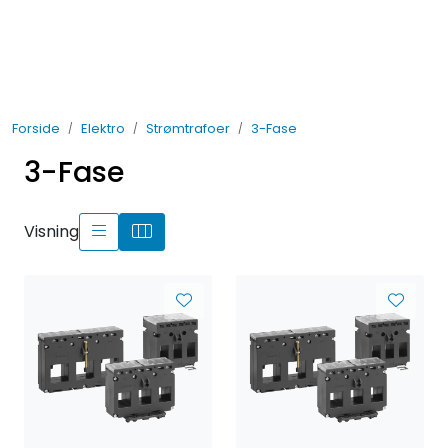
Skip to main content
Elektro
Forside
Elektro
Strømtrafoer
3-Fase
Fabrikkautomatisering
3-Fase
Prosessautomatisering
Visning
Kontakt oss
Nytt og Nyttig
Bærekraft