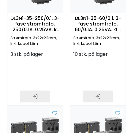
DL3N1-35-250/0.1. 3-
DL3N1-35-60/0.1. 3-
fase strømtrafo.
fase strømtrafo.
250/0.1A. 0.25VA. kl
60/0.1A. 0.25VA. kl 1.
0.5. RJ12 connection
RJ12 connection
Strømtrafo. 3x22x22mm,
Strømtrafo. 3x22x22mm,
Inkl. kabel 1,5m
Inkl. kabel 1,5m
3 stk. på lager
10 stk. på lager