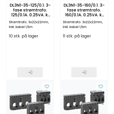
DL3N1-35-125/0.1. 3-
DL3N1-35-160/0.1. 3-
fase strømtrafo.
fase strømtrafo.
125/0.1A. 0.25VA. kl
160/0.1A. 0.25VA. kl
0.5. RJ12 connection
0.5. RJ12 connection
Strømtrafo. 3x22x22mm,
Strømtrafo. 3x22x22mm,
Inkl. kabel 1,5m
Inkl. kabel 1,5m
10 stk. på lager
11 stk. på lager