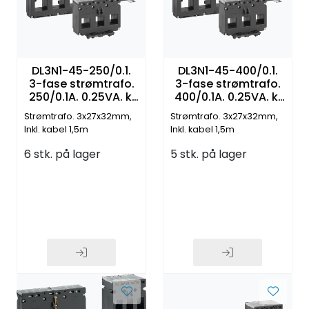
DL3N1-45-250/0.1.
DL3N1-45-400/0.1.
3-fase strømtrafo.
3-fase strømtrafo.
250/0.1A. 0.25VA. kl
400/0.1A. 0.25VA. kl
0.5. RJ12 connection
0.5. RJ12 connection
Strømtrafo. 3x27x32mm,
Strømtrafo. 3x27x32mm,
Inkl. kabel 1,5m
Inkl. kabel 1,5m
6 stk. på lager
5 stk. på lager