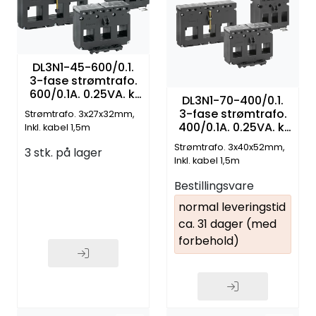
DL3N1-45-600/0.1.
3-fase strømtrafo.
600/0.1A. 0.25VA. kl
DL3N1-70-400/0.1.
0.5. RJ12 connection
3-fase strømtrafo.
Strømtrafo. 3x27x32mm,
400/0.1A. 0.25VA. kl
Inkl. kabel 1,5m
0.5. RJ12 connection
Strømtrafo. 3x40x52mm,
3 stk. på lager
Inkl. kabel 1,5m
Bestillingsvare
normal leveringstid
ca. 31 dager (med
forbehold)