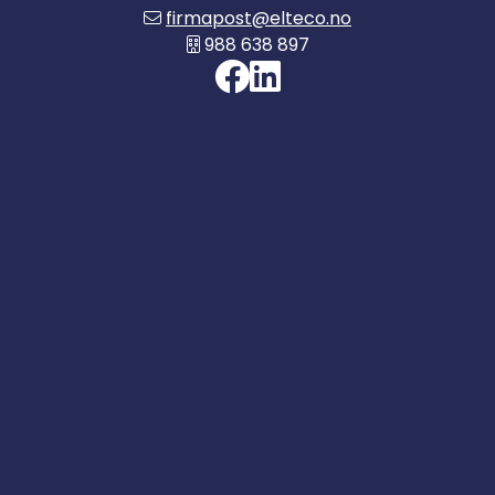
firmapost@elteco.no
988 638 897