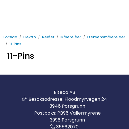
Skip to main content
Elektro
Forside
Elektro
Reléer
Målerelèer
Frekvensmålereleer
Fabrikkautomatisering
11-Pins
11-Pins
Prosessautomatisering
Kontakt oss
Nytt og Nyttig
Elteco AS
Besøksadresse: Floodmyrvegen 24
Bærekraft
3946 Porsgrunn
Postboks: PB96 Vallermyrene
3996 Porsgrunn
35562070