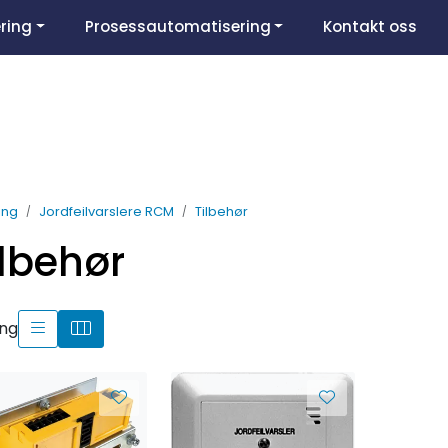
ring
Prosessautomatisering
Kontakt oss
ing
Jordfeilvarslere RCM
Tilbehør
ilbehør
ing