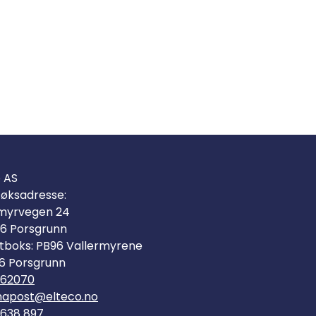
o AS
øksadresse:
myrvegen 24
6 Porsgrunn
tboks: PB96 Vallermyrene
6 Porsgrunn
562070
mapost@elteco.no
 638 897