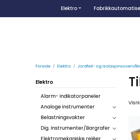
Skip to main content
Elektro
Fabrikkautomatise
Forside
Elektro
Jordfeil- og isolasjonsovervåk
T
Elektro
Alarm- indikatorpaneler
Visn
Analoge instrumenter
Belastningsvakter
Dig. Instrumenter/Bargrafer
Elektromekaniske relèer