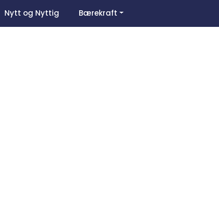
0
Nytt og Nyttig
Bærekraft
Om oss
Favoritter
Logg inn