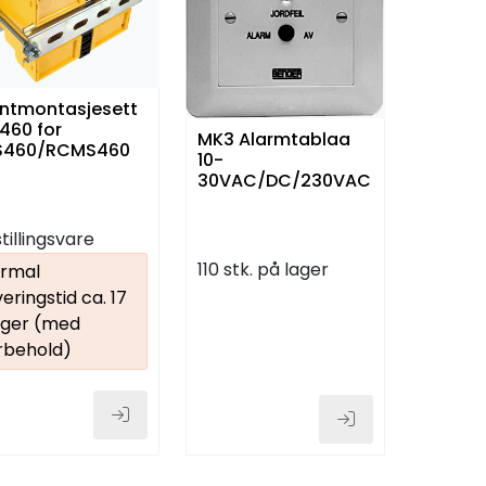
ontmontasjesett
460 for
MK3 Alarmtablaa
S460/RCMS460
10-
30VAC/DC/230VAC
tillingsvare
110 stk. på lager
rmal
veringstid ca. 17
ger (med
rbehold)