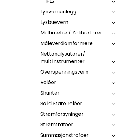
IFLS
Lynvernanlegg
Lysbuevern
Multimetre / Kalibratorer
Måleverdiomformere
Nettanalysatorer/
multiinstrumenter
Overspenningsvern
Reléer
Shunter
Solid State relèer
Strømforsyninger
Strømtrafoer
Summasjonstrafoer