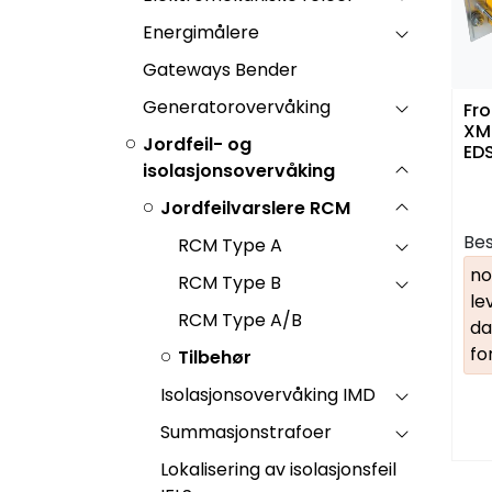
Energimålere
Gateways Bender
Generatorovervåking
Fr
XM
Jordfeil- og
ED
isolasjonsovervåking
Jordfeilvarslere RCM
Bes
RCM Type A
no
RCM Type B
le
RCM Type A/B
da
fo
Tilbehør
Isolasjonsovervåking IMD
Summasjonstrafoer
Lokalisering av isolasjonsfeil