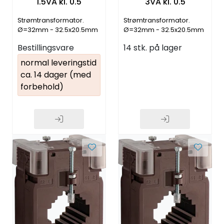
1.5VA kl. 0.5
3VA kl. 0.5
Strømtransformator.
Strømtransformator.
Ø=32mm - 32.5x20.5mm
Ø=32mm - 32.5x20.5mm
- 40.5x10.5mm
- 40.5x10.5mm
Bestillingsvare
14 stk. på lager
normal leveringstid
ca. 14 dager (med
forbehold)