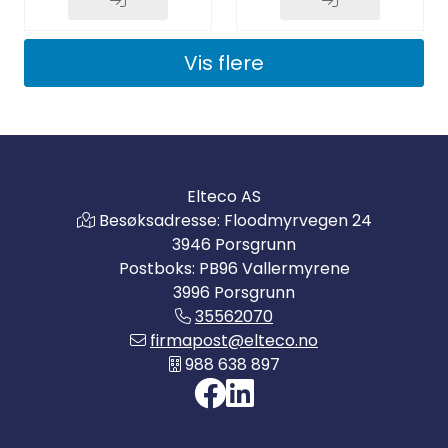
Vis flere
Elteco AS
Besøksadresse: Floodmyrvegen 24
3946 Porsgrunn
Postboks: PB96 Vallermyrene
3996 Porsgrunn
35562070
firmapost@elteco.no
988 638 897