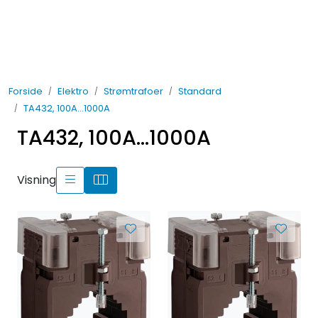
Skip to main content
Elektro
Forside
Elektro
Strømtrafoer
Standard
Fabrikkautomatisering
TA432, 100A...1000A
TA432, 100A...1000A
Prosessautomatisering
Kontakt oss
Visning
Nytt og Nyttig
Bærekraft