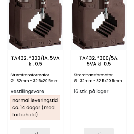
TA432. *300/1A. 5VA
TA432. *300/5A.
kl. 0.5
5VA kl. 0.5
Strømtransformator.
Strømtransformator.
Ø=32mm - 32.5x20.5mm
Ø=32mm - 32.5x20.5mm
- 40.5x10.5mm
- 40.5x10.5mm
Bestillingsvare
16 stk. på lager
normal leveringstid
ca. 14 dager (med
forbehold)