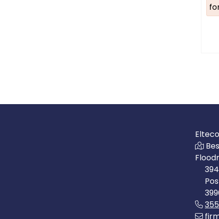
fo
Eltec
Bes
Flood
394
Pos
399
35
fir