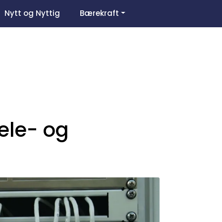
0
Nytt og Nyttig
Bærekraft
Om oss
Favoritter
Logg inn
ele- og