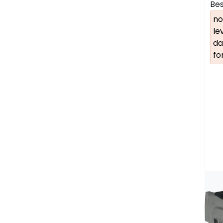
Bes
no
le
da
fo