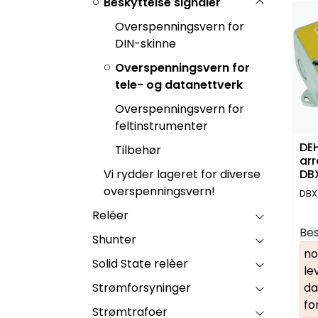
Beskyttelse signaler
Overspenningsvern for
DIN-skinne
Overspenningsvern for
tele- og datanettverk
Overspenningsvern for
feltinstrumenter
DE
Tilbehør
ar
Vi rydder lageret for diverse
DB
overspenningsvern!
DBX
Reléer
Bes
Shunter
no
Solid State relèer
le
Strømforsyninger
da
fo
Strømtrafoer