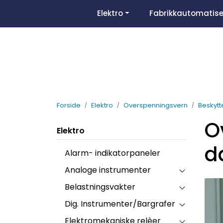
Skip to main content
Elektro
Fabrikkautomatise
Forside
Elektro
Overspenningsvern
Beskytt
O
Elektro
d
Alarm- indikatorpaneler
Analoge instrumenter
Belastningsvakter
Dig. Instrumenter/Bargrafer
Elektromekaniske relèer