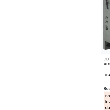
DE
arr
DGA
Bes
no
le
da