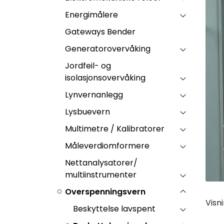
Energimålere
Gateways Bender
Generatorovervåking
Jordfeil- og
isolasjonsovervåking
Lynvernanlegg
Lysbuevern
Multimetre / Kalibratorer
Måleverdiomformere
Nettanalysatorer/
multiinstrumenter
Overspenningsvern
Visn
Beskyttelse lavspent