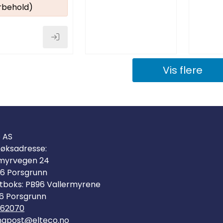
rbehold)
Vis flere
o AS
øksadresse:
myrvegen 24
6 Porsgrunn
tboks: PB96 Vallermyrene
6 Porsgrunn
562070
mapost@elteco.no