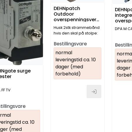
DEHNpatch
DEHNp
Outdoor
integre
overspenningsvern
oversp
for Ethernet
Husk 2stk strammebånd
DPA M CA
hvis den skal på stolpe:
D200039. IP66
Bestillingsvare
Bestill
normal
norma
leveringstid ca. 10
leverin
dager (med
dager
HNgate surge
forbehold)
forbeh
ester
 FF TV
tillingsvare
rmal
veringstid ca. 10
ger (med