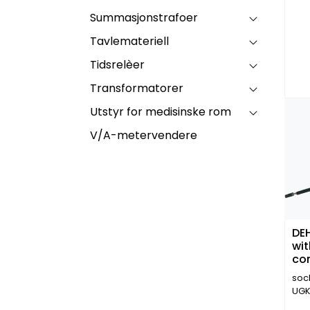
Summasjonstrafoer
Tavlemateriell
Tidsrelèer
Transformatorer
Utstyr for medisinske rom
V/A-metervendere
DEH
wi
co
soc
UGK