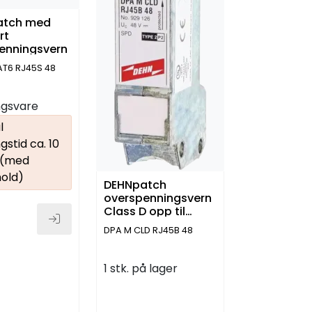
atch med
rt
enningsvern
T6 RJ45S 48
ingsvare
l
gstid ca. 10
 (med
old)
DEHNpatch
overspenningsvern
Class D opp til
100MHz
DPA M CLD RJ45B 48
1 stk. på lager