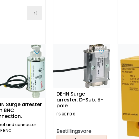
DEHN Surge
arrester. D-Sub. 9-
N Surge arrester
pole
th BNC
FS 9E PB 6
nnection.
ket and connector
Bestillingsvare
F BNC