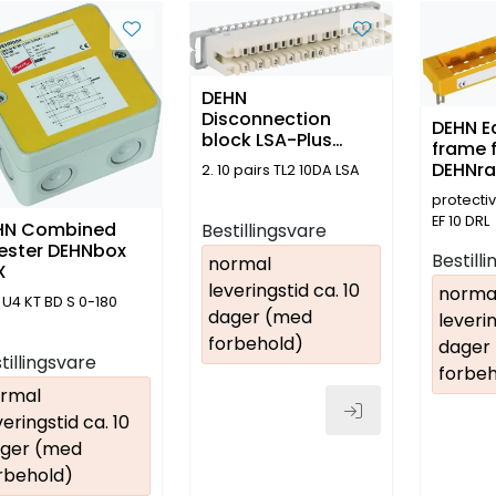
DEHN
Disconnection
DEHN E
block LSA-Plus
frame 
technology
DEHNra
2. 10 pairs TL2 10DA LSA
protectiv
EF 10 DRL
HN Combined
Bestillingsvare
rester DEHNbox
Bestill
normal
X
leveringstid ca. 10
norma
 U4 KT BD S 0-180
dager (med
leverin
forbehold)
dager
tillingsvare
forbeh
rmal
veringstid ca. 10
ger (med
rbehold)