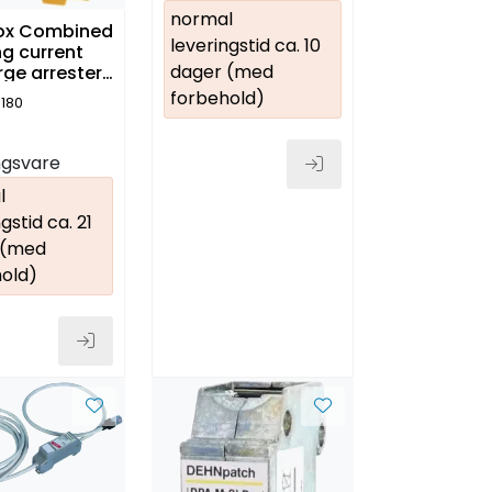
normal
ox Combined
leveringstid ca. 10
ng current
dager (med
rge arrester
forbehold)
 180
ingsvare
l
gstid ca. 21
 (med
old)