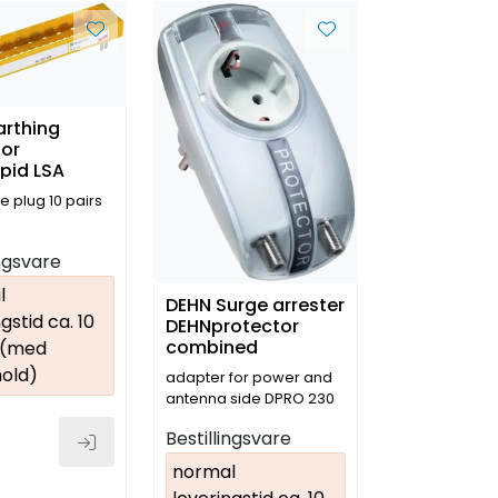
arthing
for
pid LSA
e plug 10 pairs
ingsvare
l
DEHN Surge arrester
gstid ca. 10
DEHNprotector
combined
 (med
old)
adapter for power and
antenna side DPRO 230
TV
Bestillingsvare
normal