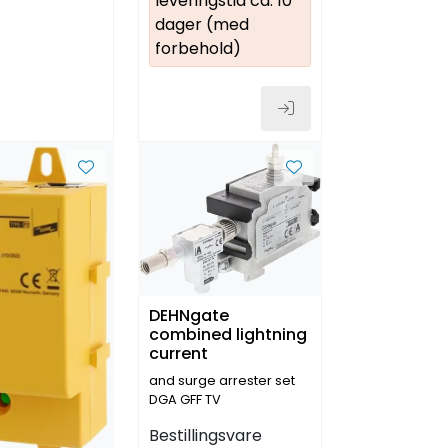
leveringstid ca. 10
dager (med
forbehold)
DEHNgate
combined lightning
current
and surge arrester set
DGA GFF TV
Bestillingsvare