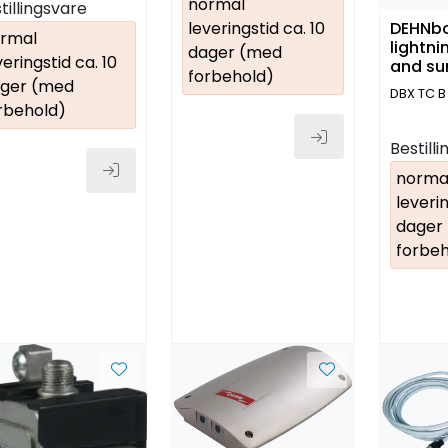
normal
tillingsvare
DEHNb
leveringstid ca. 10
rmal
lightni
dager (med
veringstid ca. 10
and su
forbehold)
RJ45
ger (med
DBX TC B
rbehold)
Bestill
norma
leverin
dager
forbeh