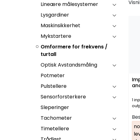
Visn
Lineære målesystemer
Lysgardiner
Maskinsikkerhet
Mykstartere
Omformere for frekvens /
turtall
Optisk Avstandsmåling
Potmeter
Imp
and
Pulstellere
Sensorforsterkere
1 in
out
Sleperinger
Bes
Tachometer
no
Timetellere
le
Trådløst