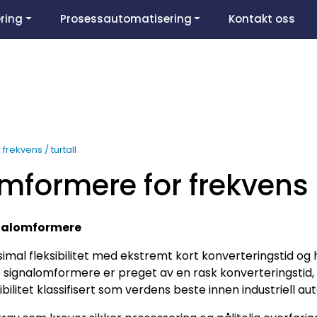
ring
Prosessautomatisering
Kontakt oss
rekvens / turtall
mformere for frekvens /
nalomformere
imal fleksibilitet med ekstremt kort konverteringstid o
 signalomformere er preget av en rask konverteringsti
sibilitet klassifisert som verdens beste innen industriell au