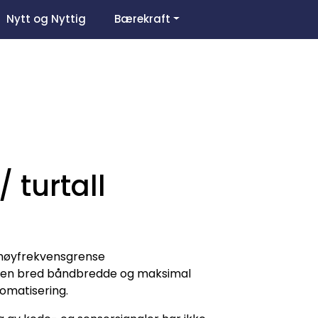
0
Nytt og Nyttig
Bærekraft
Om oss
Favoritter
Logg inn
 turtall
g høyfrekvensgrense
d, en bred båndbredde og maksimal
tomatisering.