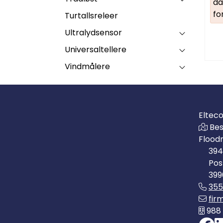
da
fo
Turtallsreleer
Ultralydsensor
Universaltellere
Vindmålere
Eltec
Bes
Flood
394
Pos
399
35
fir
988