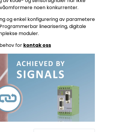
ng av kode- og sensorsignaler har ikke
 nivåomformere noen konkurrenter.
ing og enkel konfigurering av parametere
Programmerbar linearisering, digitale
komplekse moduler.
r behov for
kontak oss