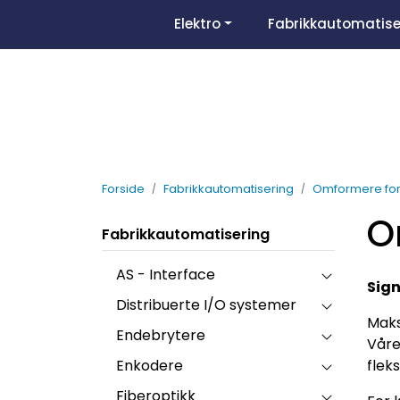
Skip to main content
Elektro
Fabrikkautomatise
Forside
Fabrikkautomatisering
Omformere for f
O
Fabrikkautomatisering
AS - Interface
Sig
Distribuerte I/O systemer
Maks
Endebrytere
Våre
Enkodere
flek
Fiberoptikk