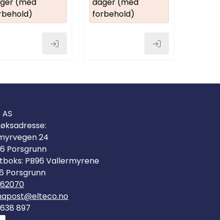
ger (med
dager (med
rbehold)
forbehold)
o AS
øksadresse:
myrvegen 24
6 Porsgrunn
tboks: PB96 Vallermyrene
6 Porsgrunn
562070
mapost@elteco.no
 638 897