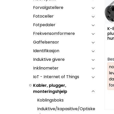
Forvalgstellere
Fotoceller
Fotpedaler
K-
Frekvensomformere
pl
hun
Gaffelsensor
Identifikasjon
Bes
Induktive givere
no
Inklinometer
le
IoT - Internet of Things
da
fo
Kabler, plugger,
monteringshjelp
Koblingsboks
Induktive/kapasitive/Optiske