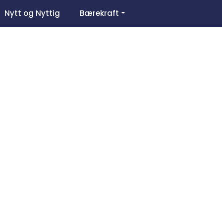
0
Nytt og Nyttig
Bærekraft
Om oss
Favoritter
Logg inn