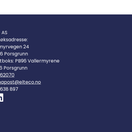
o AS
øksadresse:
myrvegen 24
6 Porsgrunn
tboks: PB96 Vallermyrene
6 Porsgrunn
562070
mapost@elteco.no
 638 897