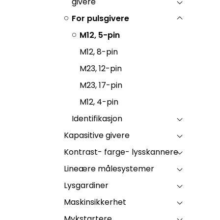
givere
For pulsgivere
M12, 5-pin
M12, 8-pin
M23, 12-pin
M23, 17-pin
M12, 4-pin
Identifikasjon
Kapasitive givere
Kontrast- farge- lysskannere
Lineære målesystemer
Lysgardiner
Maskinsikkerhet
Mykstartere