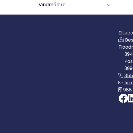
Vindmålere
Eltec
Bes
Flood
394
Pos
399
35
fir
988