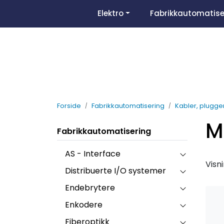
Skip to main content
Elektro
Fabrikkautomatise
Forside
Fabrikkautomatisering
Kabler, plugge
M
Fabrikkautomatisering
AS - Interface
Visn
Distribuerte I/O systemer
Endebrytere
Enkodere
Fiberoptikk