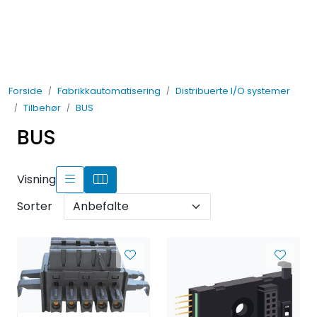
Skip to main content
Elektro
Forside
Fabrikkautomatisering
Distribuerte I/O systemer
Fabrikkautomatisering
Tilbehør
BUS
BUS
Prosessautomatisering
Kontakt oss
Visning
Sorter
Nytt og Nyttig
Bærekraft