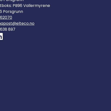
tboks: PB96 Vallermyrene
6 Porsgrunn
562070
mapost@elteco.no
 638 897