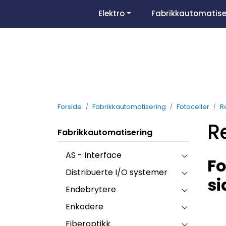
Skip to main content
Elektro
Fabrikkautomatise
Forside
Fabrikkautomatisering
Fotoceller
R
R
Fabrikkautomatisering
AS - Interface
Fo
Distribuerte I/O systemer
si
Endebrytere
Enkodere
Fiberoptikk