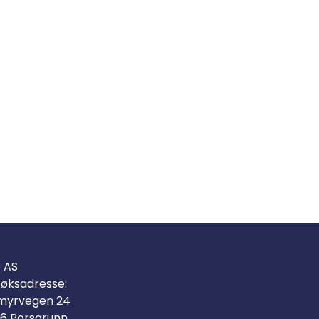
o AS
øksadresse:
myrvegen 24
6 Porsgrunn