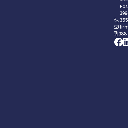
Pos
399
35
fir
988