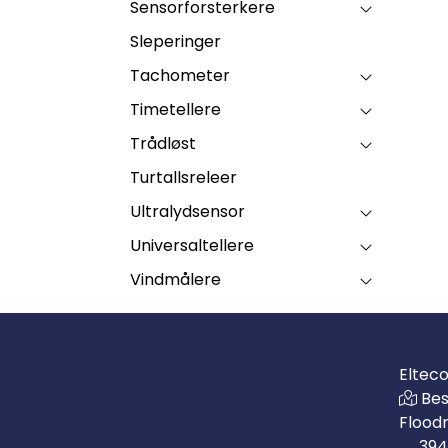
Sensorforsterkere
Sleperinger
Tachometer
Timetellere
Trådløst
Turtallsreleer
Ultralydsensor
Universaltellere
Vindmålere
Eltec
Bes
Flood
394