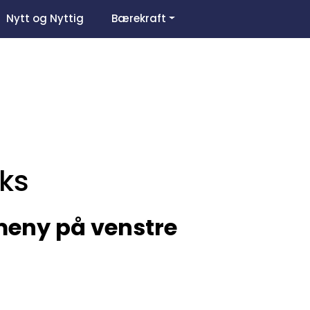
0
Nytt og Nyttig
Bærekraft
Om oss
Favoritter
Logg inn
ks
 meny på venstre