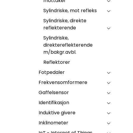
mottaker
Sylindriske, mot refleks
Sylindriske, direkte
reflekterende
Sylindriske,
direktereflekterende
m/bakgr.avbl.
Reflektorer
Fotpedaler
Frekvensomformere
Gaffelsensor
Identifikasjon
Induktive givere
Inklinometer
IoT - Internet of Things