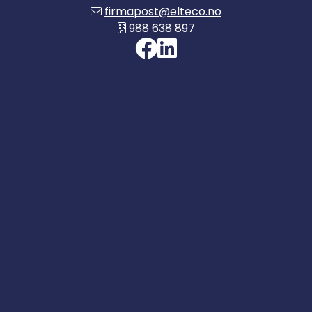
firmapost@elteco.no
988 638 897