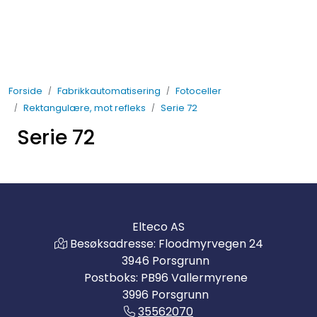
Skip to main content
Elektro
Forside
Fabrikkautomatisering
Fotoceller
Fabrikkautomatisering
Rektangulære, mot refleks
Serie 72
Serie 72
Prosessautomatisering
Kontakt oss
Nytt og Nyttig
Elteco AS
Besøksadresse: Floodmyrvegen 24
Bærekraft
3946 Porsgrunn
Postboks: PB96 Vallermyrene
3996 Porsgrunn
35562070