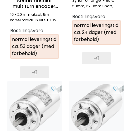
Sendix absolut
Synchro flange IP 65 Ø
multiturn encoder.
58mm, 6x10mm Shaft,
Profibus. ATEX
SSI,BISS 10-30VDC, radial
10 x 20 mm aksel, 5m
Bestillingsvare
M12 8 pin.
kabel radial, 16 Bit ST + 12
normal leveringstid
Bit MT, IP67, ø 70 mm
Bestillingsvare
ca. 24 dager (med
normal leveringstid
forbehold)
ca. 53 dager (med
forbehold)