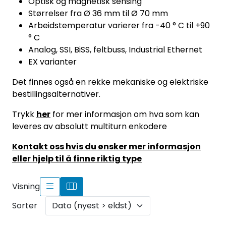
Optisk og magnetisk sensing
Størrelser fra Ø 36 mm til Ø 70 mm
Arbeidstemperatur varierer fra -40 ° C til +90
° C
Analog, SSI, BiSS, feltbuss, Industrial Ethernet
EX varianter
Det finnes også en rekke mekaniske og elektriske
bestillingsalternativer.
Trykk
her
for mer informasjon om hva som kan
leveres av absolutt multiturn enkodere
Kontakt oss hvis du ønsker mer informasjon
eller hjelp til å finne riktig type
Visning
Sorter