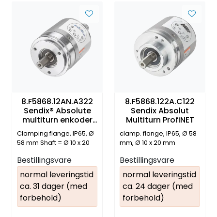
8.F5868.12AN.A322
8.F5868.122A.C122
Sendix® Absolute
Sendix Absolut
multiturn enkoder
Multiturn ProfiNET
EtherNet/IP
Clamping flange, IP65, Ø
clamp. flange, IP65, Ø 58
58 mm Shaft = Ø 10 x 20
mm, Ø 10 x 20 mm
mm
Bestillingsvare
Bestillingsvare
normal leveringstid
normal leveringstid
ca. 31 dager (med
ca. 24 dager (med
forbehold)
forbehold)