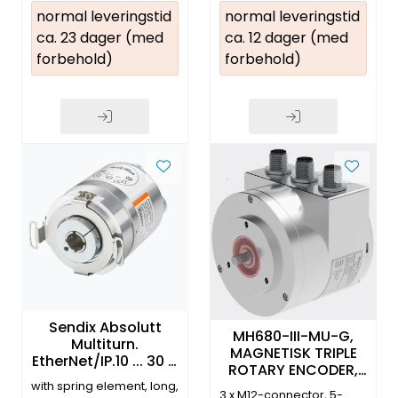
normal leveringstid
normal leveringstid
ca. 23 dager (med
ca. 12 dager (med
forbehold)
forbehold)
Sendix Absolutt
MH680-III-MU-G,
Multiturn.
MAGNETISK TRIPLE
EtherNet/IP.10 ... 30 V
ROTARY ENCODER,
DC
0-360°, 3 x 4-20mA,
with spring element, long,
3 x M12-connector, 5-