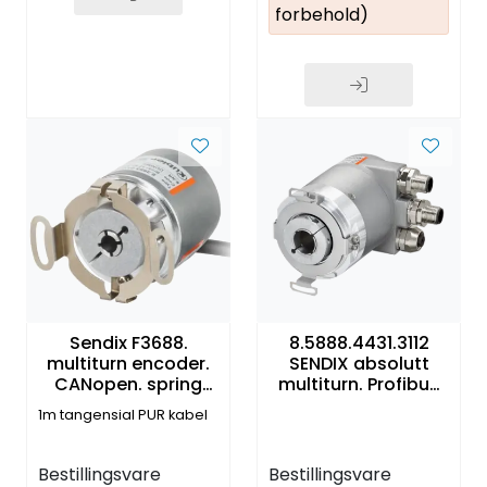
forbehold)
Sendix F3688.
8.5888.4431.3112
multiturn encoder.
SENDIX absolutt
CANopen. spring
multiturn. Profibus
element short. IP65.
DP. 12mm hulaksel.
1m tangensial PUR kabel
ø6mm. 10...30VDC
IP67. Ø58mm
Bestillingsvare
Bestillingsvare