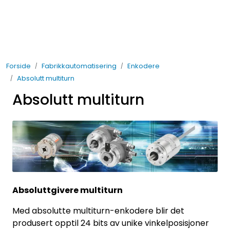
Skip to main content
Elektro
Forside
Fabrikkautomatisering
Enkodere
Fabrikkautomatisering
Absolutt multiturn
Absolutt multiturn
Prosessautomatisering
Kontakt oss
Nytt og Nyttig
Bærekraft
Absoluttgivere multiturn
Med absolutte multiturn-enkodere blir det
produsert opptil 24 bits av unike vinkelposisjoner