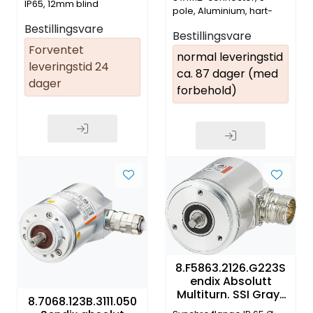
IP67, ø6mm shaft,
IP65, 12mm blind
pole, Aluminium, hart-
hulaksling, 3 x axial M12
coated
Bestillingsvare
connector, 4-pin
Bestillingsvare
Forventet
normal leveringstid
leveringstid 24
ca. 87 dager (med
dager
forbehold)
8.F5863.2126.G223S
endix Absolutt
Multiturn. SSI Gray..
8.7068.123B.3111.050
14 bit ST + 12 bit MT