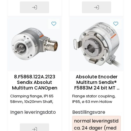
8.F5868.122A.2123
Absolute Encoder
Sendix Absolut
Multiturn Sendix®
Multiturn CANOpen
F5883M 24 bit MT /
17 bit ST
Clamping flange, IPI 65
Flange stator coupling,
58mm, 10x20mm Shaft,
IP65, ø 63 mm Hollow
Radial kabel 2m, 16bit MT
shaft ø 15 mm (se
Ingen leveringsdato
Bestillingsvare
+ 16bit ST
datablad for
spesifikasjon)
normal leveringstid
ca. 24 dager (med