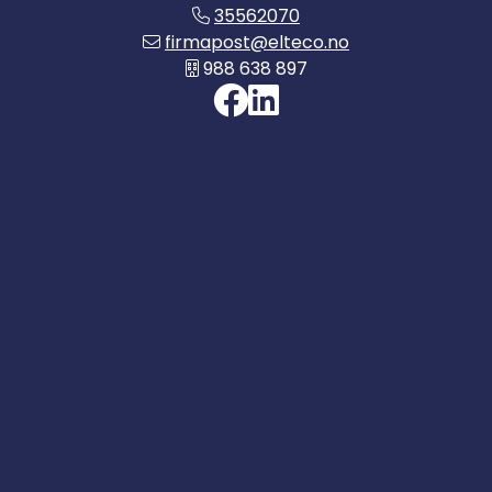
35562070
firmapost@elteco.no
988 638 897