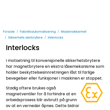
Skip to main content
Elektro
Forside
Fabrikkautomatisering
Maskinsikkerhet
Fabrikkautomatisering
Sikkerhets dørbrytere
Interlocks
Interlocks
Prosessautomatisering
I motsetning til konvensjonelle sikkerhetsbrytere
Kontakt oss
har magnetbrytere en ekstra låsemekanisme som
holder beskyttelsesinnretningen låst til farlige
Nytt og Nyttig
bevegelser eller funksjoner i maskinen
er stoppet.
Bærekraft
Stadig oftere brukes også
magnetventiler for å forhindre at en
arbeidsprosess blir avbrutt på grunn
av at en vernedør åpnes. Dette bidrar