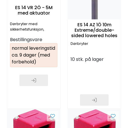
ES 14 VR 2Ö - 5M
med aktuator
ES 14 AZ 1Ö 10m
Dørbryter med
Extreme/double-
sikkerhetsfunksjon,
sided lowered holes
plastikk utførelse
Bestillingsvare
(14563001) komplett med
Dørbryter
aktuator
normal leveringstid
ca. 9 dager (med
10 stk. på lager
forbehold)