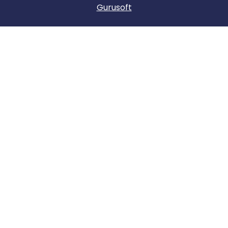
Gurusoft