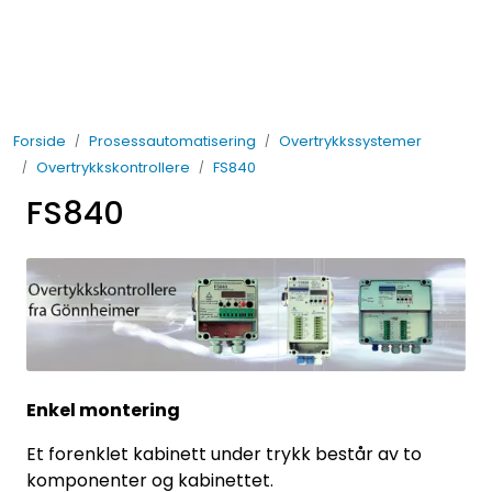
Skip to main content
Elektro
Forside
Prosessautomatisering
Overtrykkssystemer
Fabrikkautomatisering
Overtrykkskontrollere
FS840
FS840
Prosessautomatisering
Kontakt oss
Nytt og Nyttig
Bærekraft
Enkel montering
Et forenklet kabinett under trykk består av to
komponenter og kabinettet.