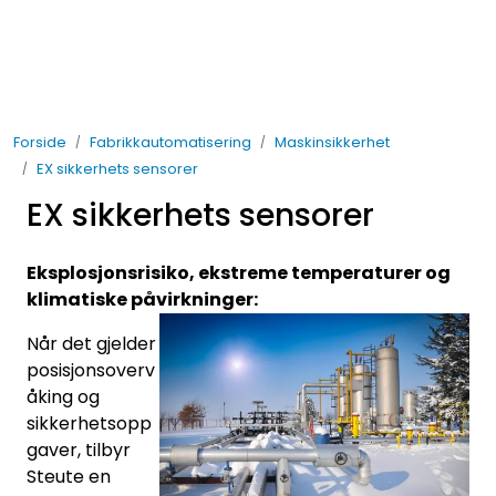
Skip to main content
Elektro
Forside
Fabrikkautomatisering
Maskinsikkerhet
Fabrikkautomatisering
EX sikkerhets sensorer
EX sikkerhets sensorer
Prosessautomatisering
Eksplosjonsrisiko, ekstreme temperaturer og
Kontakt oss
klimatiske påvirkninger:
Nytt og Nyttig
Når det gjelder
posisjonsoverv
Bærekraft
åking og
sikkerhetsopp
gaver, tilbyr
Steute en