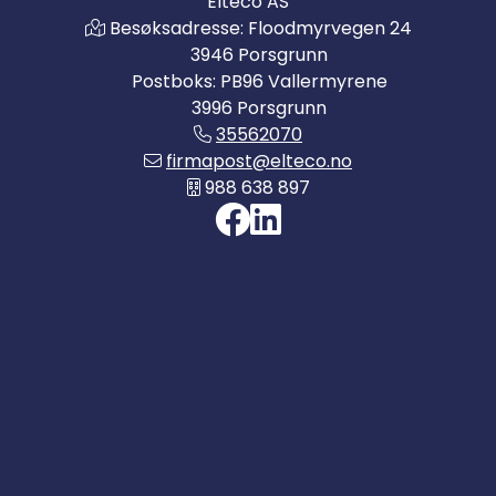
Elteco AS
Besøksadresse: Floodmyrvegen 24
3946 Porsgrunn
Postboks: PB96 Vallermyrene
3996 Porsgrunn
35562070
firmapost@elteco.no
988 638 897