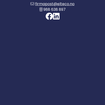
firmapost@elteco.no
988 638 897