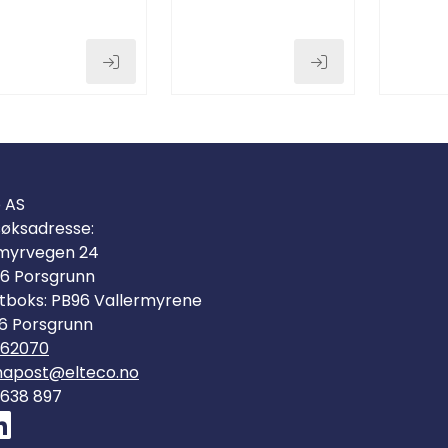
o AS
øksadresse:
myrvegen 24
6 Porsgrunn
tboks: PB96 Vallermyrene
6 Porsgrunn
562070
mapost@elteco.no
 638 897