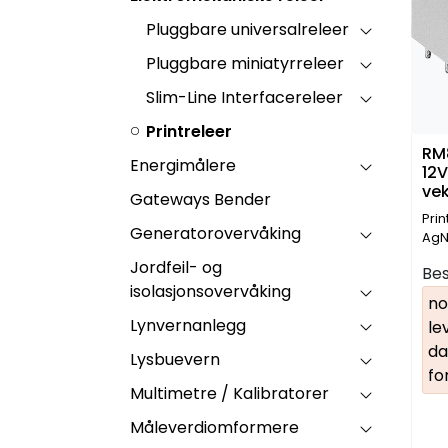
Pluggbare universalreleer
Pluggbare miniatyrreleer
Slim-Line Interfacereleer
Printreleer
RM
Energimålere
12
vek
Gateways Bender
Am
Prin
Generatorovervåking
AgN
Jordfeil- og
Bes
isolasjonsovervåking
no
Lynvernanlegg
le
da
Lysbuevern
fo
Multimetre / Kalibratorer
Måleverdiomformere