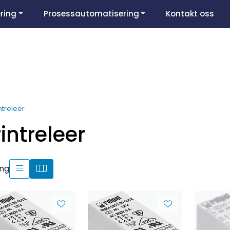
ring
Prosessautomatisering
Kontakt oss
ntreleer
intreleer
ing