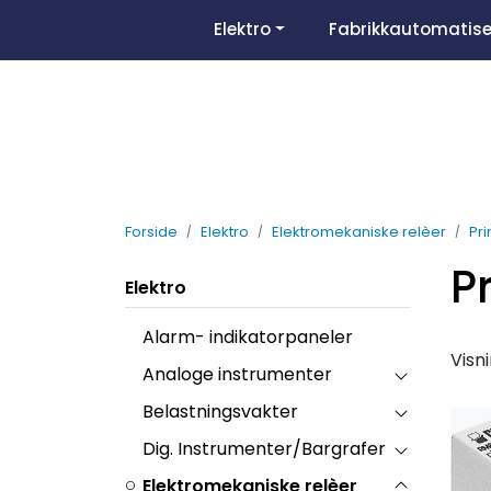
Skip to main content
Elektro
Fabrikkautomatise
Forside
Elektro
Elektromekaniske relèer
Pri
Pr
Elektro
Alarm- indikatorpaneler
Visn
Analoge instrumenter
Belastningsvakter
Dig. Instrumenter/Bargrafer
Elektromekaniske relèer