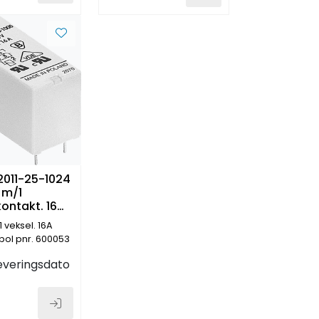
011-25-1024
 m/1
ontakt. 16
1 veksel. 16A
pol pnr. 600053
everingsdato