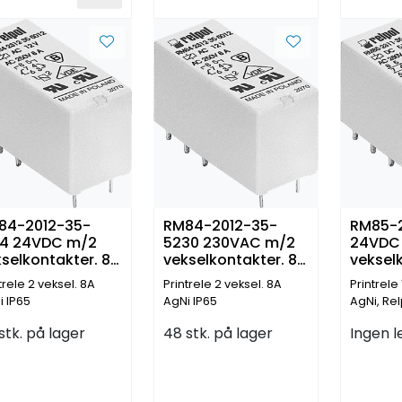
84-2012-35-
RM84-2012-35-
RM85-2
24 24VDC m/2
5230 230VAC m/2
24VDC
selkontakter. 8
vekselkontakter. 8
vekselk
p
Amp
Amp
trele 2 veksel. 8A
Printrele 2 veksel. 8A
Printrele 
i IP65
AgNi IP65
AgNi, Rel
stk. på lager
48 stk. på lager
Ingen l