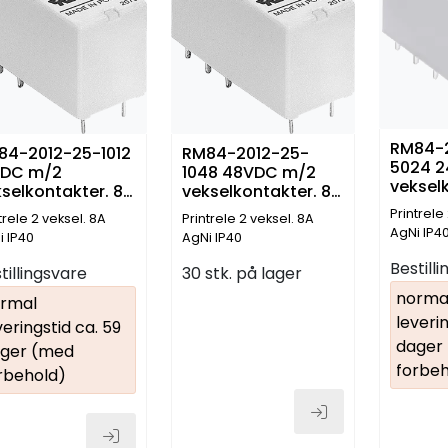
RM84-
84-2012-25-1012
RM84-2012-25-
5024 
VDC m/2
1048 48VDC m/2
vekselk
selkontakter. 8
vekselkontakter. 8
Amp
p
Amp
Printrele
trele 2 veksel. 8A
Printrele 2 veksel. 8A
AgNi IP4
i IP40
AgNi IP40
Bestill
tillingsvare
30 stk. på lager
norma
rmal
leverin
veringstid ca. 59
dager
ger (med
forbeh
rbehold)