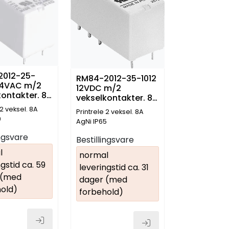
2012-25-
RM84-2012-35-1012
24VAC m/2
12VDC m/2
ontakter. 8
vekselkontakter. 8
Amp
 2 veksel. 8A
Printrele 2 veksel. 8A
0
AgNi IP65
ingsvare
Bestillingsvare
l
normal
gstid ca. 59
leveringstid ca. 31
 (med
dager (med
old)
forbehold)