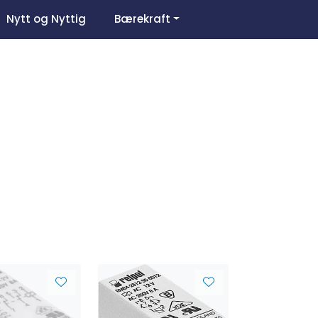
0
Nytt og Nyttig
Bærekraft
Om oss
Favoritter
Logg inn