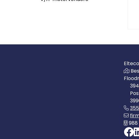
Eltec
Bes
Flood
394
Pos
399
35
fir
988