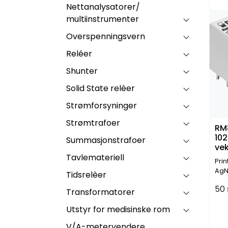
Nettanalysatorer/
multiinstrumenter
Overspenningsvern
Reléer
Shunter
Solid State relèer
Strømforsyninger
Strømtrafoer
RM
10
Summasjonstrafoer
vek
Am
Tavlemateriell
Prin
AgN
Tidsrelèer
50 
Transformatorer
Utstyr for medisinske rom
V/A-metervendere