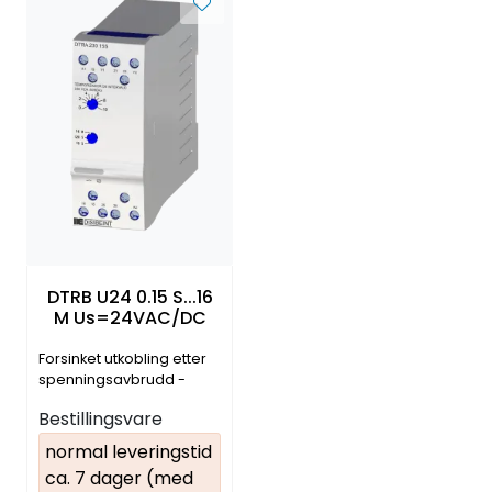
DTRB U24 0.15 S...16
M Us=24VAC/DC
Forsinket utkobling etter
spenningsavbrudd -
tidsstyrt 2 NO/NC
Bestillingsvare
normal leveringstid
ca. 7 dager (med