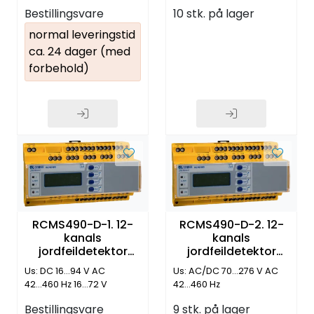
Bestillingsvare
10 stk. på lager
normal leveringstid
ca. 24 dager (med
forbehold)
RCMS490-D-1. 12-
RCMS490-D-2. 12-
kanals
kanals
jordfeildetektor
jordfeildetektor
m/12 releutganger
m/12 releutganger
Us: DC 16...94 V AC
Us: AC/DC 70...276 V AC
42...460 Hz 16...72 V
42...460 Hz
Bestillingsvare
9 stk. på lager