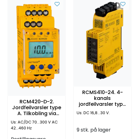
RCMS410-24. 4-
kanals
RCM420-D-2.
jordfeilvarsler type
Jordfeilvarsler type
A/F. med Modbus
A. Tilkobling via
Us: DC 16,8...30 V.
RTU og NFC
skruklemmer
Us: AC/DC 70...300 V AC
42...460 Hz
9 stk. på lager