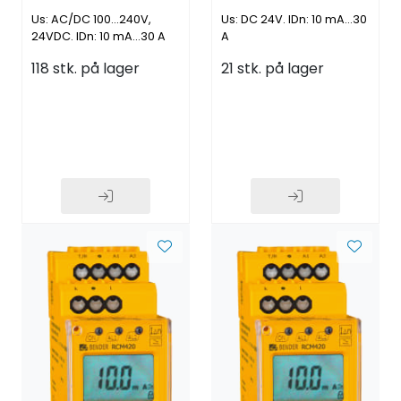
og NFC
og NFC
Us: AC/DC 100…240V,
Us: DC 24V. IDn: 10 mA…30
24VDC. IDn: 10 mA…30 A
A
118 stk. på lager
21 stk. på lager