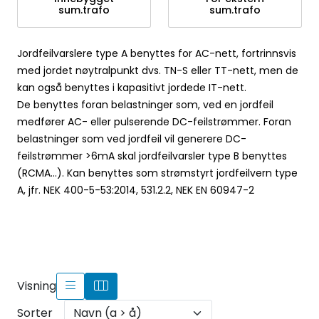
sum.trafo
sum.trafo
Jordfeilvarslere type A benyttes for AC-nett, fortrinnsvis
med jordet nøytralpunkt dvs. TN-S eller TT-nett, men de
kan også benyttes i kapasitivt jordede IT-nett.
De benyttes foran belastninger som, ved en jordfeil
medfører AC- eller pulserende DC-feilstrømmer. Foran
belastninger som ved jordfeil vil generere DC-
feilstrømmer >6mA skal jordfeilvarsler type B benyttes
(RCMA...). Kan benyttes som strømstyrt jordfeilvern type
A, jfr. NEK 400-5-53:2014, 531.2.2, NEK EN 60947-2
Visning
Sorter