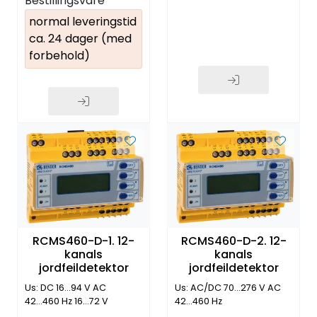
Bestillingsvare
normal leveringstid
ca. 24 dager (med
forbehold)
RCMS460-D-1. 12-
RCMS460-D-2. 12-
kanals
kanals
jordfeildetektor
jordfeildetektor
Us: DC 16...94 V AC
Us: AC/DC 70...276 V AC
42...460 Hz 16...72 V
42...460 Hz