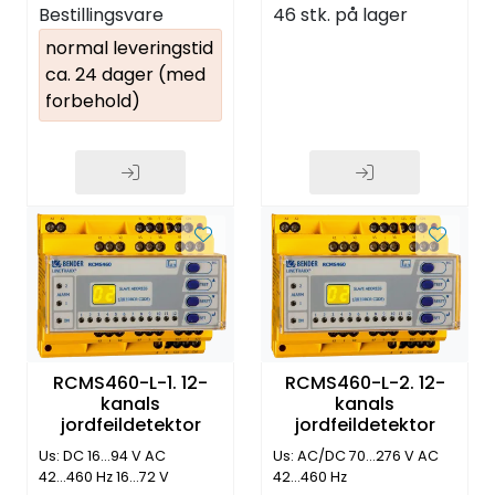
Bestillingsvare
46 stk. på lager
normal leveringstid
ca. 24 dager (med
forbehold)
RCMS460-L-1. 12-
RCMS460-L-2. 12-
kanals
kanals
jordfeildetektor
jordfeildetektor
Us: DC 16...94 V AC
Us: AC/DC 70...276 V AC
42...460 Hz 16...72 V
42...460 Hz