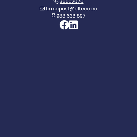
35562070
firmapost@elteco.no
988 638 897