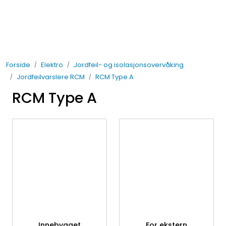
Skip to main content
Elektro
Forside
Elektro
Jordfeil- og isolasjonsovervåking
Fabrikkautomatisering
Jordfeilvarslere RCM
RCM Type A
RCM Type A
Prosessautomatisering
Kontakt oss
Nytt og Nyttig
Bærekraft
Innebygget
For ekstern