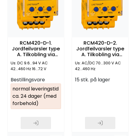
RCM420-D-1.
RCM420-D-2.
Jordfeilvarsler type
Jordfeilvarsler type
A. Tilkobling via
A. Tilkobling via
fjærklemmer
fjærklemmer
Us: DC 9.6...94 V AC
Us: AC/DC 70...300 V AC
42...460 Hz 16...72 V
42...460 Hz
Bestillingsvare
15 stk. på lager
normal leveringstid
ca. 24 dager (med
forbehold)