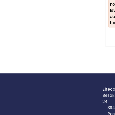
no
le
da
fo
Eltec
Besøk
24
394
Pos