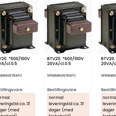
V20. *500/100V
BTV20. *600/100V
BTV20.
A/cl.0.5
20VA/cl.0.5
20VA/c
NNINGSTRAFO
SPENNINGSTRAFO
SPENNIN
tillingsvare
Bestillingsvare
Bestill
rmal
normal
norma
veringstid ca. 31
leveringstid ca. 31
leverin
ger (med
dager (med
dager