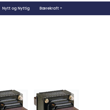
0
Nytt og Nyttig
Om oss
Bærekraft
Favoritter
Logg inn