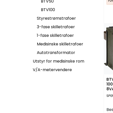
fo
BTV50
BTV100
Styrestrømstrafoer
3-fase skilletrafoer
1-fase skilletrafoer
Medisinske skilletrafoer
Autotransformator
Utstyr for medisinske rom
V/A-metervendere
BT
100
8VA
SPE
Bes