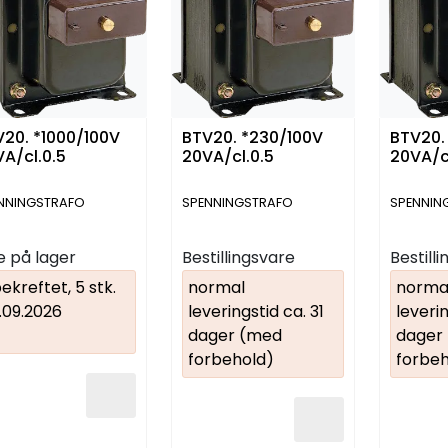
20. *1000/100V
BTV20. *230/100V
BTV20.
A/cl.0.5
20VA/cl.0.5
20VA/c
NNINGSTRAFO
SPENNINGSTRAFO
SPENNIN
e på lager
Bestillingsvare
Bestill
ekreftet, 5 stk.
normal
norma
.09.2026
leveringstid ca. 31
leverin
dager (med
dager
forbehold)
forbeh