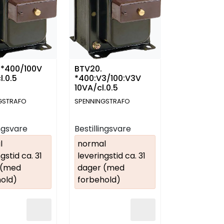
 *400/100V
BTV20.
l.0.5
*400:V3/100:V3V
10VA/cl.0.5
GSTRAFO
SPENNINGSTRAFO
ingsvare
Bestillingsvare
l
normal
gstid ca. 31
leveringstid ca. 31
 (med
dager (med
old)
forbehold)