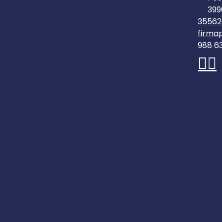
399
35562
firma
988 6