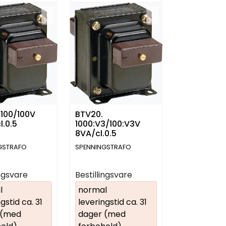
 100/100V
BTV20.
l.0.5
1000:V3/100:V3V
8VA/cl.0.5
GSTRAFO
SPENNINGSTRAFO
ingsvare
Bestillingsvare
l
normal
gstid ca. 31
leveringstid ca. 31
 (med
dager (med