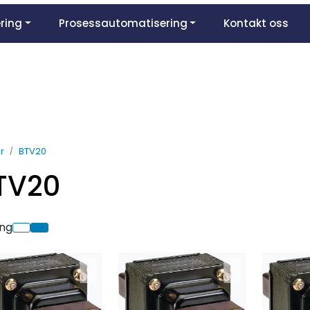
ring
Prosessautomatisering
Kontakt oss
r
BTV20
TV20
ing