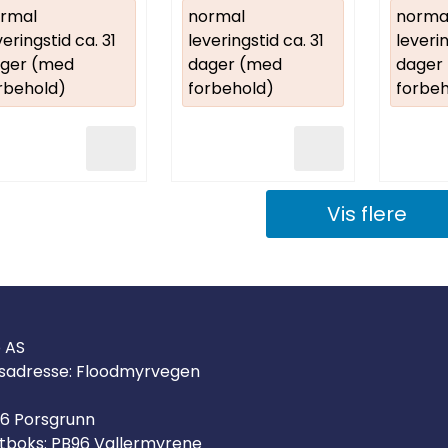
rmal
normal
norma
veringstid ca. 31
leveringstid ca. 31
leverin
ger (med
dager (med
dager
rbehold)
forbehold)
forbeh
Vis flere
o AS
sadresse: Floodmyrvegen
6 Porsgrunn
tboks: PB96 Vallermyrene