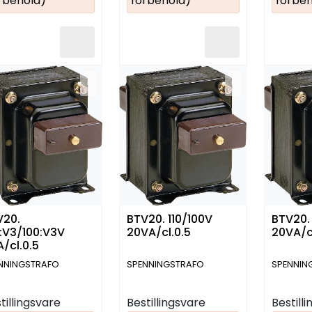
rbehold)
forbehold)
forbeh
V20.
BTV20. 110/100V
BTV20. 
:V3/100:V3V
20VA/cl.0.5
20VA/c
/cl.0.5
NNINGSTRAFO
SPENNINGSTRAFO
SPENNIN
tillingsvare
Bestillingsvare
Bestill