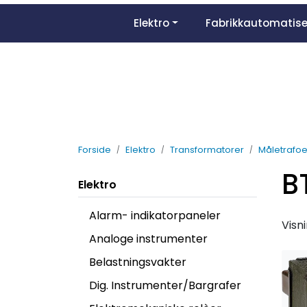
Skip to main content
Elektro
Fabrikkautomatise
Forside
Elektro
Transformatorer
Måletrafoe
B
Elektro
Alarm- indikatorpaneler
Visn
Analoge instrumenter
Belastningsvakter
Dig. Instrumenter/Bargrafer