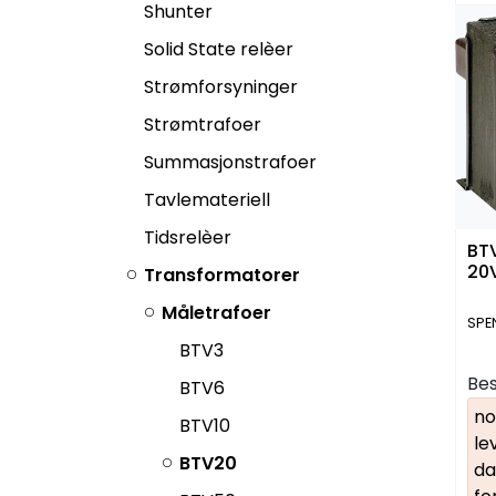
Shunter
Solid State relèer
Strømforsyninger
Strømtrafoer
Summasjonstrafoer
Tavlemateriell
Tidsrelèer
BT
20V
Transformatorer
Måletrafoer
SPE
BTV3
Bes
BTV6
no
BTV10
le
BTV20
da