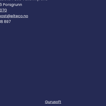
6 Porsgrunn
070
post@elteco.no
38 897
Gurusoft