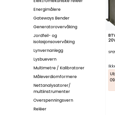
Elektromekaniske relèer
Energimålere
Gateways Bender
Generatorovervåking
BTV
Jordfeil- og
20V
isolasjonsovervåking
Lynvernanlegg
SPE
Lysbuevern
Ikk
Multimetre / Kalibratorer
Ub
Måleverdiomformere
09
Nettanalysatorer/
multiinstrumenter
Overspenningsvern
Reléer