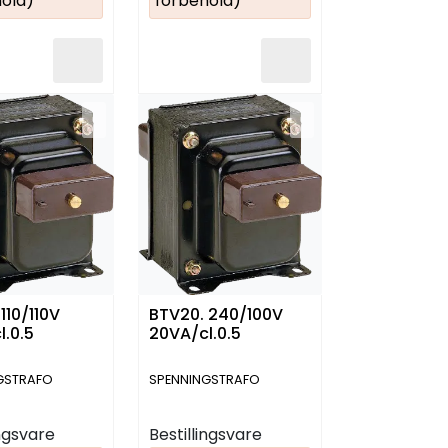
old)
forbehold)
110/110V
BTV20. 240/100V
l.0.5
20VA/cl.0.5
GSTRAFO
SPENNINGSTRAFO
ingsvare
Bestillingsvare