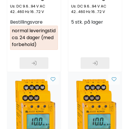
fjærklemmer
skruklemmer
Us: DC 9.6...94 V AC
Us: DC 9.6...94 V AC
42...460 Hz 16...72 V
42...460 Hz 16...72 V
Bestillingsvare
5 stk. på lager
normal leveringstid
ca. 24 dager (med
forbehold)