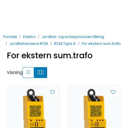
Skip to main content
Elektro
Forside
Elektro
Jordfeil- og isolasjonsovervåking
Fabrikkautomatisering
Jordfeilvarslere RCM
RCM Type A
For ekstern sum.trafo
For ekstern sum.trafo
Prosessautomatisering
Kontakt oss
Visning
Nytt og Nyttig
Bærekraft