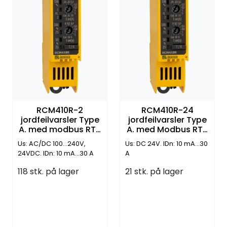
RCM410R-2
RCM410R-24
jordfeilvarsler Type
jordfeilvarsler Type
A. med modbus RTU
A. med Modbus RTU
og NFC
og NFC
Us: AC/DC 100…240V,
Us: DC 24V. IDn: 10 mA…30
24VDC. IDn: 10 mA…30 A
A
118 stk. på lager
21 stk. på lager