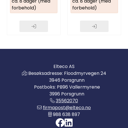
ca. 8 dager (med
ca. 8 dager (med
forbehold)
forbehold)
Elteco AS
Besøksadresse: Floodmyrvegen 24
3946 Porsgrunn
Postboks: PB96 Vallermyrene
3996 Porsgrunn
35562070
firmapost@elteco.no
988 638 897