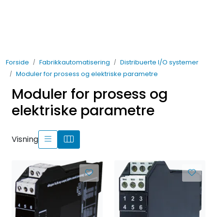
Skip to main content
Elektro
Forside
Fabrikkautomatisering
Distribuerte I/O systemer
Fabrikkautomatisering
Moduler for prosess og elektriske parametre
Moduler for prosess og
Prosessautomatisering
elektriske parametre
Kontakt oss
Visning
Nytt og Nyttig
Bærekraft