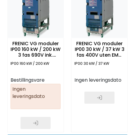
FRENIC VG moduler
FRENIC VG moduler
IP00 160 kW / 200 kW
IP00 30 kW / 37 kW 3
3 fas 690V ink.
fas 400V uten EMC
Rectifier. fuses. EMC
filter og Panel
IP00 160 kW / 200 kW
IP00 30 kW / 37 kW
filter
Bestillingsvare
Ingen leveringsdato
Ingen
leveringsdato