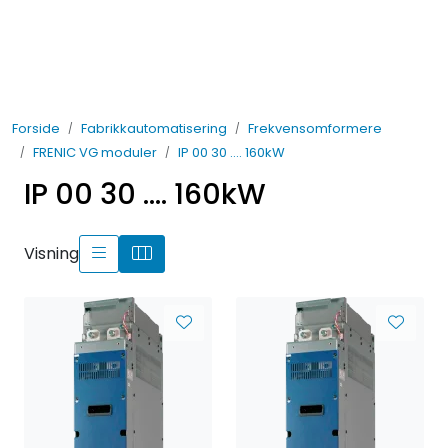
Skip to main content
Elektro
Forside
Fabrikkautomatisering
Frekvensomformere
Fabrikkautomatisering
FRENIC VG moduler
IP 00 30 .... 160kW
IP 00 30 .... 160kW
Prosessautomatisering
Kontakt oss
Visning
Nytt og Nyttig
Bærekraft