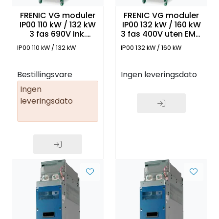
FRENIC VG moduler
FRENIC VG moduler
IP00 110 kW / 132 kW
IP00 132 kW / 160 kW
3 fas 690V ink.
3 fas 400V uten EMC
Rectifier. fuses. EMC
filter og Panel
IP00 110 kW / 132 kW
IP00 132 kW / 160 kW
filter
Bestillingsvare
Ingen leveringsdato
Ingen
leveringsdato