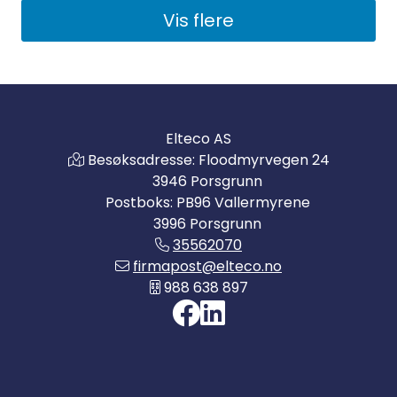
Vis flere
Elteco AS
Besøksadresse: Floodmyrvegen 24
3946 Porsgrunn
Postboks: PB96 Vallermyrene
3996 Porsgrunn
35562070
firmapost@elteco.no
988 638 897