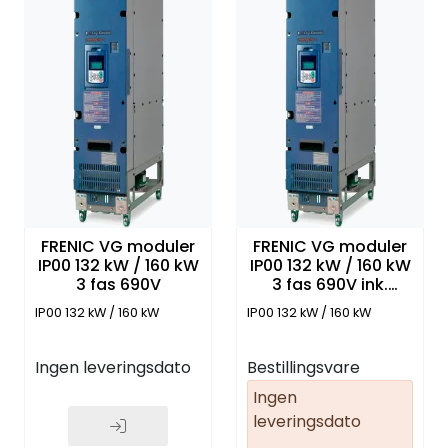
FRENIC VG moduler
FRENIC VG moduler
IP00 132 kW / 160 kW
IP00 132 kW / 160 kW
3 fas 690V
3 fas 690V ink.
Rectifier. fuses. EMC
IP00 132 kW / 160 kW
IP00 132 kW / 160 kW
filter
Ingen leveringsdato
Bestillingsvare
Ingen
leveringsdato