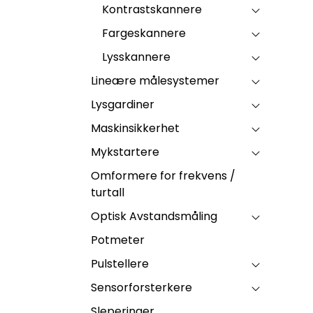
Kontrastskannere
Fargeskannere
Lysskannere
Lineære målesystemer
Lysgardiner
Maskinsikkerhet
Mykstartere
Omformere for frekvens /
turtall
Optisk Avstandsmåling
Potmeter
Pulstellere
Sensorforsterkere
Sleperinger