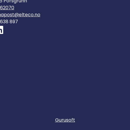
6 Porsgrunn
562070
mapost@elteco.no
 638 897
Gurusoft