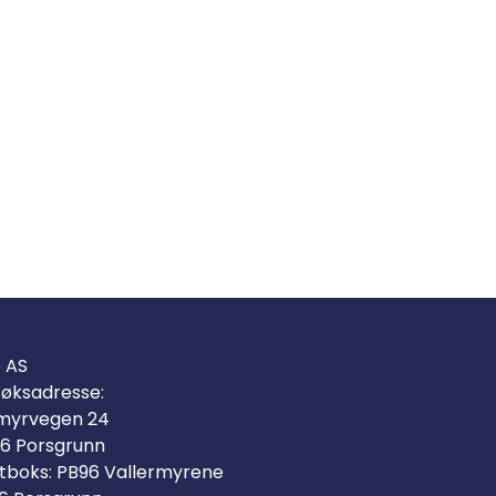
o AS
øksadresse:
myrvegen 24
6 Porsgrunn
tboks: PB96 Vallermyrene