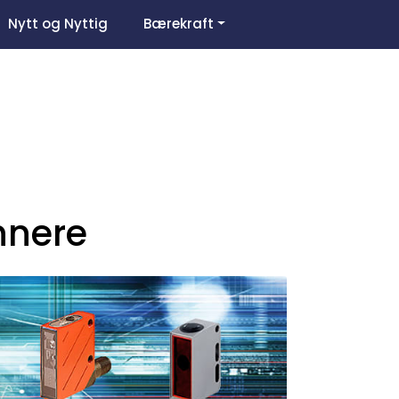
0
Nytt og Nyttig
Bærekraft
Om oss
Favoritter
Logg inn
nnere