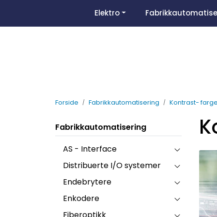
Skip to main content
Elektro
Fabrikkautomatise
Forside
Fabrikkautomatisering
Kontrast- farg
K
Fabrikkautomatisering
AS - Interface
Distribuerte I/O systemer
Endebrytere
Enkodere
Fiberoptikk