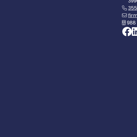
399
35
fir
988