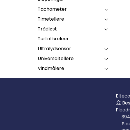
Tachometer
Timetellere
Trådløst
Turtallsreleer
Ultralydsensor
Universaltellere
Vindmålere
Eltec
Bes
Flood
394
Pos