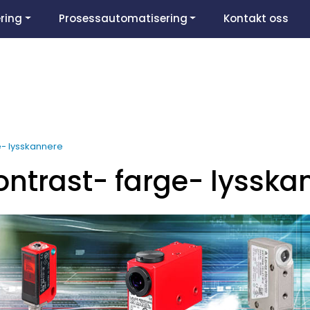
ring
Prosessautomatisering
Kontakt oss
e- lysskannere
ontrast- farge- lysska