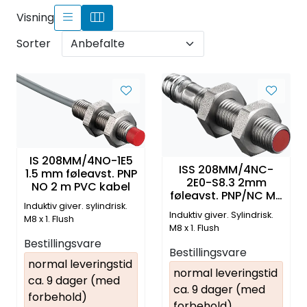
Visning
Sorter
IS 208MM/4NO-1E5
ISS 208MM/4NC-
1.5 mm føleavst. PNP
2E0-S8.3 2mm
NO 2 m PVC kabel
føleavst. PNP/NC M8
Induktiv giver. sylindrisk.
3-pin tilkobl.
Induktiv giver. Sylindrisk.
M8 x 1. Flush
M8 x 1. Flush
Bestillingsvare
Bestillingsvare
normal leveringstid
normal leveringstid
ca. 9 dager (med
ca. 9 dager (med
forbehold)
forbehold)