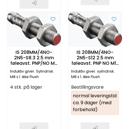
IS 208MM/4NO-
IS 208MM/4NO-
2N5-S8.3 2.5 mm
2N5-S12 2.5 mm
føleavst. PNP/NO M8
føleavst. PNP NO M12
3-pin pluggtilk.
3-pin pluggtilk.
Induktiv giver. Sylindrisk.
Induktiv giver. sylindrisk.
M8 x 1. ikke Flush
M8 x 1. ikke Flush
4 stk. på lager
Bestillingsvare
normal leveringstid
ca. 9 dager (med
forbehold)