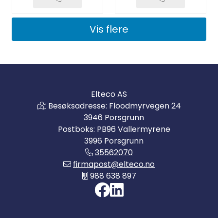
Vis flere
Elteco AS
Besøksadresse: Floodmyrvegen 24
3946 Porsgrunn
Postboks: PB96 Vallermyrene
3996 Porsgrunn
35562070
firmapost@elteco.no
988 638 897