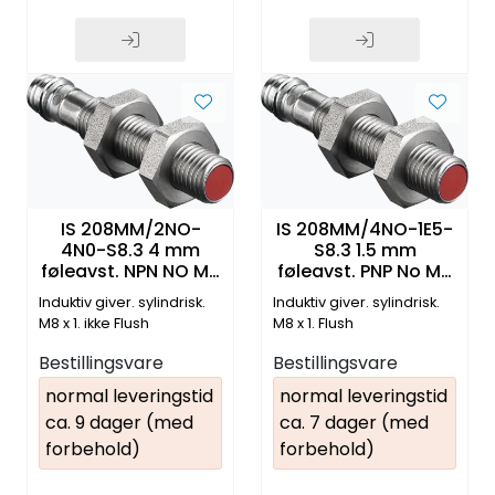
IS 208MM/2NO-
IS 208MM/4NO-1E5-
4N0-S8.3 4 mm
S8.3 1.5 mm
føleavst. NPN NO M8
føleavst. PNP No M8
3-pin pluggtilk.
3-pin pluggtilk.
Induktiv giver. sylindrisk.
Induktiv giver. sylindrisk.
M8 x 1. ikke Flush
M8 x 1. Flush
Bestillingsvare
Bestillingsvare
normal leveringstid
normal leveringstid
ca. 9 dager (med
ca. 7 dager (med
forbehold)
forbehold)