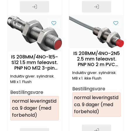
IS 208MM/4NO-2N5
IS 208MM/4NO-1E5-
2.5 mm føleavst.
S12 1.5 mm føleavst.
PNP NO 2 m PVC
PNP NO M12 3-pin
kabel
Induktiv giver. sylindrisk.
pluggtilk.
Induktiv giver. sylindrisk.
M8 x 1. ikke Flush
M8 x 1. Flush
Bestillingsvare
Bestillingsvare
normal leveringstid
normal leveringstid
ca. 9 dager (med
ca. 9 dager (med
forbehold)
forbehold)