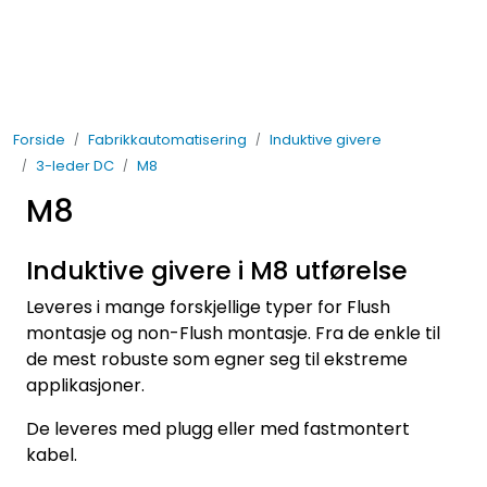
Skip to main content
Elektro
Forside
Fabrikkautomatisering
Induktive givere
Fabrikkautomatisering
3-leder DC
M8
M8
Prosessautomatisering
Induktive givere i M8 utførelse
Kontakt oss
Leveres i mange forskjellige typer for Flush
Nytt og Nyttig
montasje og non-Flush montasje. Fra de enkle til
de mest robuste som egner seg til ekstreme
applikasjoner.
Bærekraft
De leveres med plugg eller med fastmontert
kabel.