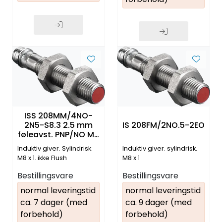
ISS 208MM/4NO-
2N5-S8.3 2.5 mm
IS 208FM/2NO.5-2EO
føleavst. PNP/NO M8
3-pin pluggtilk.
Induktiv giver. Sylindrisk.
Induktiv giver. sylindrisk.
M8 x 1. ikke Flush
M8 x 1
Bestillingsvare
Bestillingsvare
normal leveringstid
normal leveringstid
ca. 7 dager (med
ca. 9 dager (med
forbehold)
forbehold)