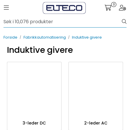
Skip to main content
0
Toggle navigation
Togg
Elektro
Forside
Fabrikkautomatisering
Induktive givere
Fabrikkautomatisering
Induktive givere
Prosessautomatisering
Kontakt oss
Nytt og Nyttig
Bærekraft
3-leder DC
2-leder AC