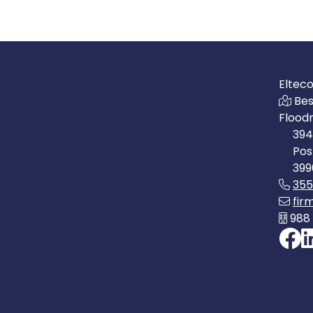
Eltec
Bes
Flood
394
Pos
399
35
fir
988