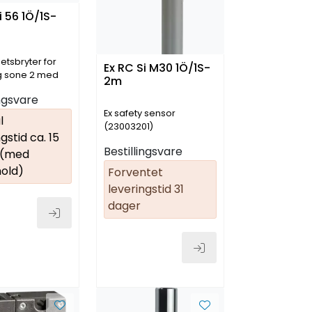
i 56 1Ö/1S-
hetsbryter for
Ex RC Si M30 1Ö/1S-
g sone 2 med
2m
ed kontakt
ingsvare
02)
Ex safety sensor
l
(23003201)
gstid ca. 15
Bestillingsvare
 (med
old)
Forventet
leveringstid 31
dager