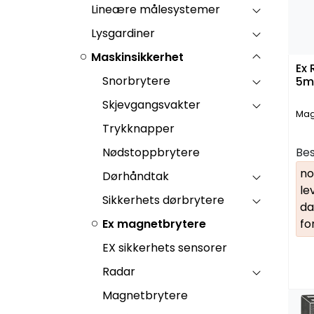
Lineære målesystemer
Lysgardiner
Maskinsikkerhet
Ex
Snorbrytere
5m-
Skjevgangsvakter
Mag
Trykknapper
Nødstoppbrytere
Bes
no
Dørhåndtak
le
Sikkerhets dørbrytere
da
Ex magnetbrytere
fo
EX sikkerhets sensorer
Radar
Magnetbrytere