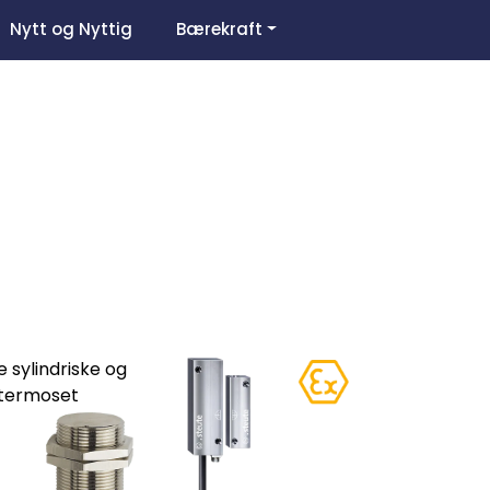
0
Nytt og Nyttig
Bærekraft
Om oss
Favoritter
Logg inn
e sylindriske og
 termoset