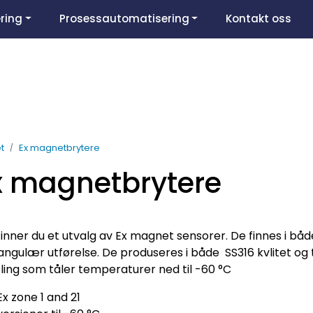
ring
Prosessautomatisering
Kontakt oss
t
Ex magnetbrytere
x magnetbrytere
finner du et utvalg av Ex magnet sensorer. De finnes i båd
angulær utførelse. De produseres i både
SS316 kvlitet og
ling
som tåler temperaturer ned til -60 °C
Ex zone 1 and 21