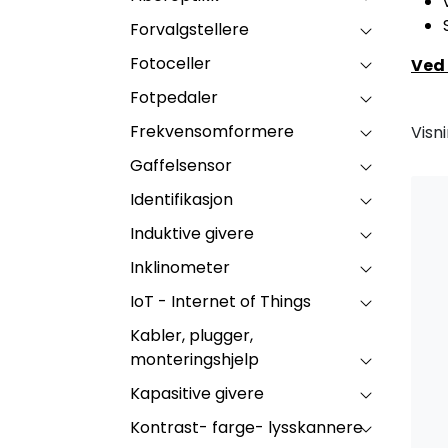
Forvalgstellere
Fotoceller
Ved
Fotpedaler
Frekvensomformere
Visn
Gaffelsensor
Identifikasjon
Induktive givere
Inklinometer
IoT - Internet of Things
Kabler, plugger,
monteringshjelp
Kapasitive givere
Kontrast- farge- lysskannere