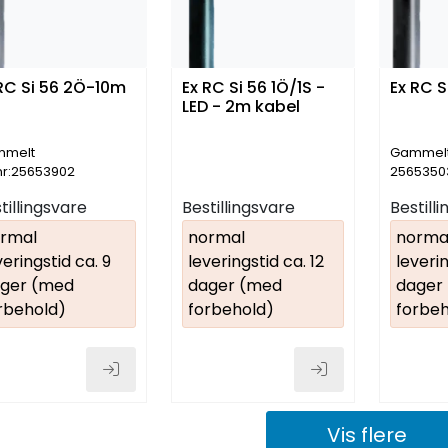
RC Si 56 2Ö-10m
Ex RC Si 56 1Ö/1S -
Ex RC 
LED - 2m kabel
mmelt
Gammelt 
.nr:25653902
2565350
2NC
tillingsvare
Bestillingsvare
Bestill
rmal
normal
norma
veringstid ca. 9
leveringstid ca. 12
leverin
ger (med
dager (med
dager
rbehold)
forbehold)
forbeh
Vis flere