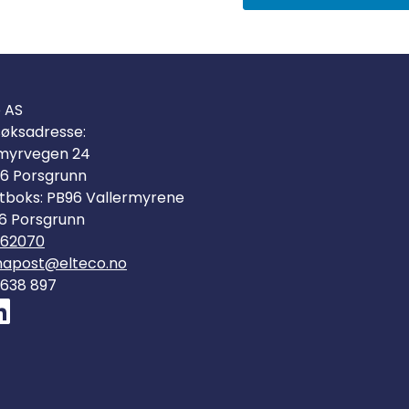
o AS
øksadresse:
myrvegen 24
6 Porsgrunn
tboks: PB96 Vallermyrene
6 Porsgrunn
562070
mapost@elteco.no
 638 897