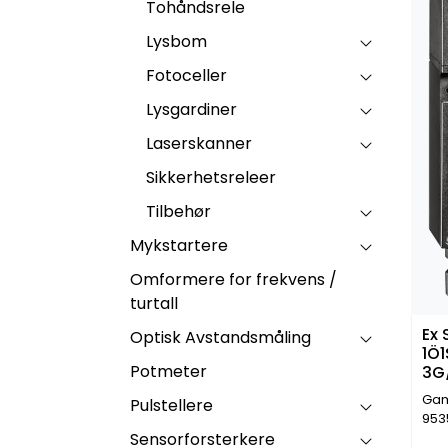
Tohåndsrele
Lysbom
Fotoceller
Lysgardiner
Laserskanner
Sikkerhetsreleer
Tilbehør
Mykstartere
Omformere for frekvens /
turtall
Ex
Optisk Avstandsmåling
1Ö1
Potmeter
3G
Gam
Pulstellere
953
Sensorforsterkere