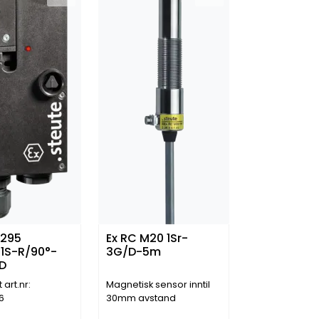
 295
Ex RC M20 1Sr-
Ö1S-R/90°-
3G/D-5m
D
art.nr:
Magnetisk sensor inntil
6
30mm avstand