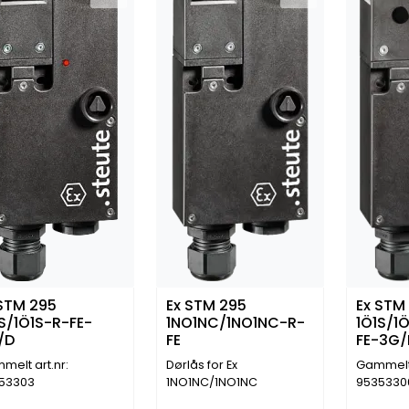
 STM 295
Ex STM 295
Ex STM
S/1Ö1S-R-FE-
1NO1NC/1NO1NC-R-
1Ö1S/1
/D
FE
FE-3G/
melt art.nr:
Dørlås for Ex
Gammelt 
53303
1NO1NC/1NO1NC
9535330
(95353308)