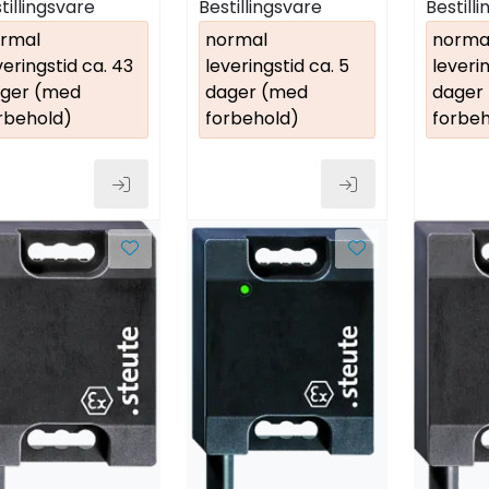
tillingsvare
Bestillingsvare
Bestill
rmal
normal
norma
veringstid ca. 43
leveringstid ca. 5
leverin
ger (med
dager (med
dager
rbehold)
forbehold)
forbeh