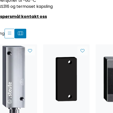
versjoner til -60 °C
SS316 og termoset kapsling
 spørsmål kontakt oss
ing