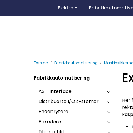
Skip to main content
Elektro
Fabrikkautomatise
Forside
Fabrikkautomatisering
Maskinsikkerhe
E
Fabrikkautomatisering
AS - Interface
Her 
Distribuerte I/O systemer
rekt
Endebrytere
kasp
Enkodere
Fiberoptikk