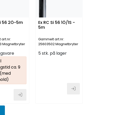
Si 56 2Ö-5m
Ex RC Si 56 1Ö/1S -
5m
art.nr:
Gammelt art.nr:
3 Magnetbryter
25603502 Magnetbryter
1NO/1NC
ingsvare
5 stk. på lager
l
gstid ca. 9
 (med
old)