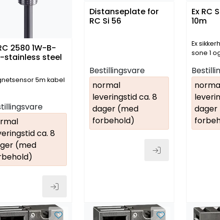
Distanseplate for
Ex RC S
RC Si 56
10m
Ex sikker
 RC 2580 1W-B-
sone 1 o
stainless steel
kodet re
Bestillingsvare
Bestill
(256039
netsensor 5m kabel
normal
norma
leveringstid ca. 8
leverin
tillingsvare
dager (med
dager
forbehold)
forbeh
rmal
veringstid ca. 8
ger (med
rbehold)