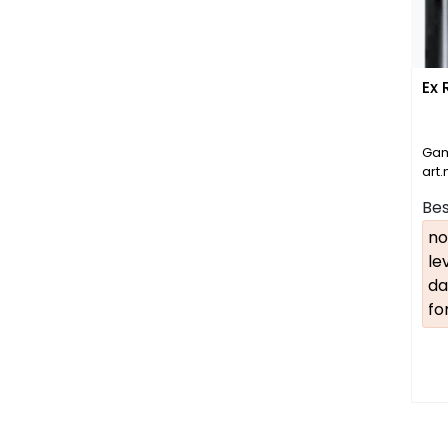
Ex 
Ga
art
Bes
no
le
da
fo