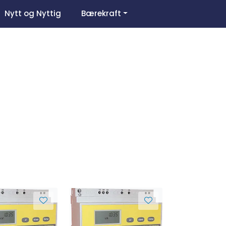
0
Nytt og Nyttig
Bærekraft
Om oss
Favoritter
Logg inn