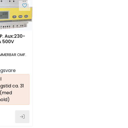
P. Aux:230-
A 500V
MERBAR OMF.
FFEKTPARAMETER
ingsvare
l
gstid ca. 31
 (med
old)