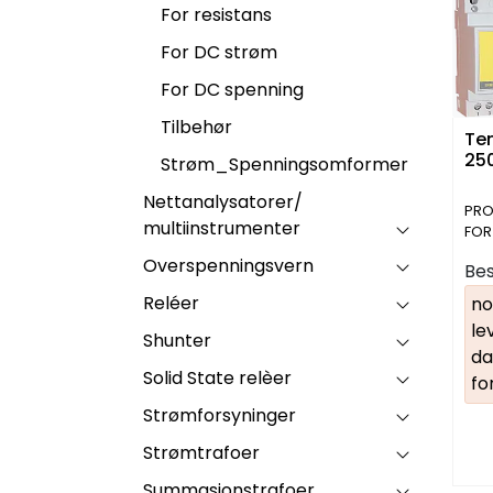
For resistans
For DC strøm
For DC spenning
Tilbehør
Tem
25
Strøm_Spenningsomformer
Nettanalysatorer/
PRO
multiinstrumenter
FOR
EFF
Overspenningsvern
Bes
Reléer
no
le
Shunter
da
Solid State relèer
fo
Strømforsyninger
Strømtrafoer
Summasjonstrafoer