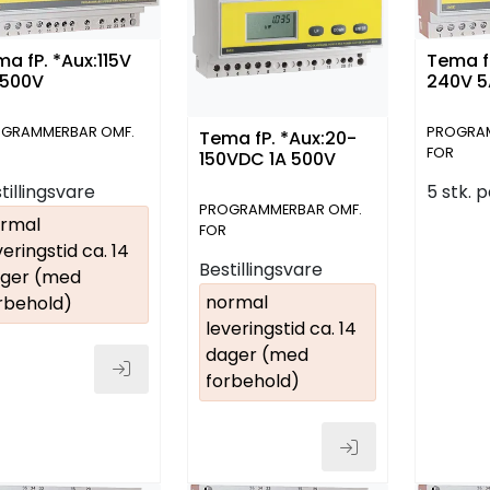
a fP. *Aux:115V
Tema f
 500V
240V 5
GRAMMERBAR OMF.
PROGRAM
Tema fP. *Aux:20-
FOR
150VDC 1A 500V
EKT/EFFEKTPARAMETER
EFFEKT/E
tillingsvare
5 stk. 
PROGRAMMERBAR OMF.
rmal
FOR
veringstid ca. 14
EFFEKT/EFFEKTPARAMETER
Bestillingsvare
ger (med
normal
rbehold)
leveringstid ca. 14
dager (med
forbehold)