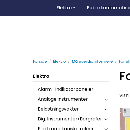
Skip to main content
Elektro
Fabrikkautomatise
Forside
Elektro
Måleverdiomformere
For ef
Fo
Elektro
Alarm- indikatorpaneler
Visn
Analoge instrumenter
Belastningsvakter
Dig. Instrumenter/Bargrafer
Elektromekaniske relèer