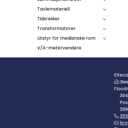
Tavlemateriell
Tidsrelèer
Transformatorer
Utstyr for medisinske rom
V/A-metervendere
Eltec
Bes
Flood
394
Pos
399
35
fir