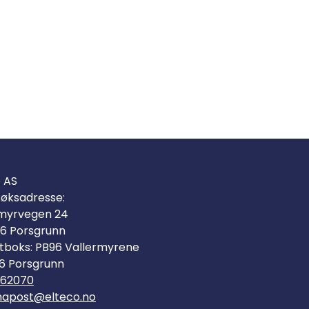
o AS
øksadresse:
myrvegen 24
6 Porsgrunn
tboks: PB96 Vallermyrene
6 Porsgrunn
562070
mapost@elteco.no