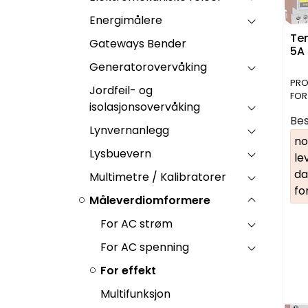
Energimålere
Tem
Gateways Bender
5A
Generatorovervåking
PRO
Jordfeil- og
FOR
isolasjonsovervåking
EFF
Bes
Lynvernanlegg
no
Lysbuevern
le
da
Multimetre / Kalibratorer
fo
Måleverdiomformere
For AC strøm
For AC spenning
For effekt
Multifunksjon