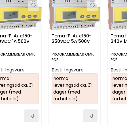
a fP. Aux:150-
Tema fP. Aux:150-
Tema f
0VDC 1A 500V
250VDC 5A 500V
240V 1
GRAMMERBAR OMF.
PROGRAMMERBAR OMF.
PROGRAM
FOR
FOR
EKT/EFFEKTPARAMETER
EFFEKT/EFFEKTPARAMETER
EFFEKT/E
tillingsvare
Bestillingsvare
Bestill
rmal
normal
norma
veringstid ca. 31
leveringstid ca. 31
leverin
ger (med
dager (med
dager
rbehold)
forbehold)
forbeh