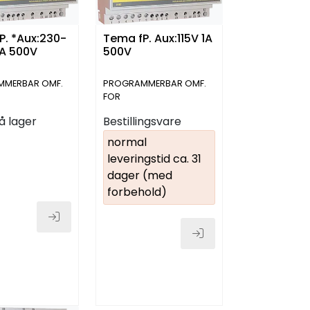
P. *Aux:230-
Tema fP. Aux:115V 1A
A 500V
500V
MERBAR OMF.
PROGRAMMERBAR OMF.
FOR
FFEKTPARAMETER
EFFEKT/EFFEKTPARAMETER
på lager
Bestillingsvare
normal
leveringstid ca. 31
dager (med
forbehold)