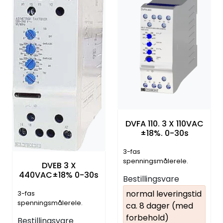
DVFA 110. 3 X 110VAC
±18%. 0-30s
3-fas
spenningsmålerele.
DVEB 3 X
Over- og/eller
440VAC±18% 0-30s
Bestillingsvare
underspenning
normal leveringstid
3-fas
spenningsmålerele.
ca. 8 dager (med
Over- og/eller
forbehold)
Bestillingsvare
underspenning