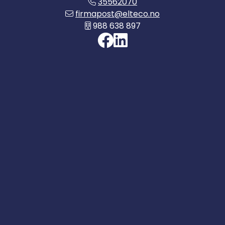
35562070
firmapost@elteco.no
988 638 897