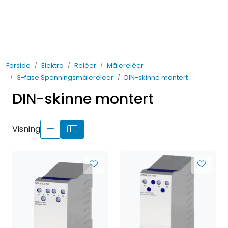
Skip to main content
Elektro
Forside
Elektro
Reléer
Målerelèer
Fabrikkautomatisering
3-fase Spenningsmålereleer
DIN-skinne montert
DIN-skinne montert
Prosessautomatisering
Kontakt oss
Visning
Nytt og Nyttig
Bærekraft