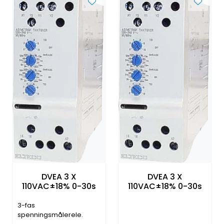
DVEA 3 X
DVEA 3 X
110VAC±18% 0-30s
110VAC±18% 0-30s
3-fas
spenningsmålerele.