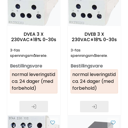
DVEA 3 X
DVEB 3 X
230VAC±18% 0-30s
230VAC±18% 0-30s
3-fas
3-fas
spenningsmålerele.
spenningsmålerele.
Over- og/eller
Over- og/eller
Bestillingsvare
Bestillingsvare
underspenning
underspenning
normal leveringstid
normal leveringstid
ca. 24 dager (med
ca. 24 dager (med
forbehold)
forbehold)