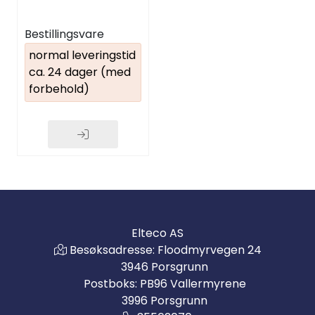
0.7...0.95xUn/1.05...1.
3xUn. 0..5s
Bestillingsvare
normal leveringstid
ca. 24 dager (med
forbehold)
Elteco AS
Besøksadresse: Floodmyrvegen 24
3946 Porsgrunn
Postboks: PB96 Vallermyrene
3996 Porsgrunn