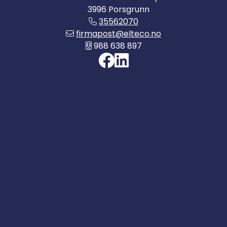
3996 Porsgrunn
35562070
firmapost@elteco.no
988 638 897