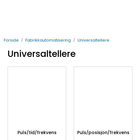
Skip to main content
Elektro
Forside
Fabrikkautomatisering
Universaltellere
Fabrikkautomatisering
Universaltellere
Prosessautomatisering
Kontakt oss
Nytt og Nyttig
Bærekraft
Puls/tid/frekvens
Puls/posisjon/frekvens