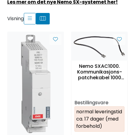
Les mer om det nye Nemo SX-systemet her!
Visning
Nemo SXAC1000.
Kommunikasjons-
patchekabel 1000
mm. 5 stk.
Bestillingsvare
normal leveringstid
ca. 17 dager (med
forbehold)