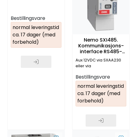
Bestillingsvare
normal leveringstid
ca. 17 dager (med
Nemo SXI485.
forbehold)
Kommunikasjons-
interface RS485-
EMS
Aux 12VDC via SXAA230
eller via
kommunikasjonsskinne
Bestillingsvare
SXAR18/24/36
normal leveringstid
ca. 17 dager (med
forbehold)