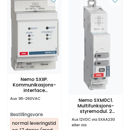
Nemo SXIIP.
Kommunikasjons-
interface
RS485/TCP-IP . 3
Aux: 95-260VAC
Nemo SXM0C1.
moduler 58.8mm
Multifunksjons-
styremodul. 2
Bestillingsvare
releutg.
Aux 12VDC via SXAA230
normal leveringstid
eller via