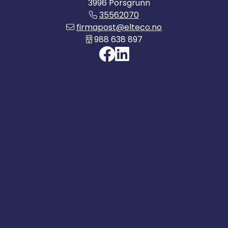
3996 Porsgrunn
35562070
firmapost@elteco.no
988 638 897