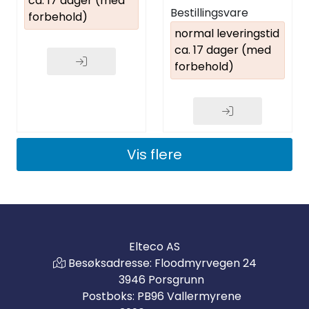
ca. 17 dager (med
kommunikasjonsskinne
Bestillingsvare
SXAR18/24/36
forbehold)
normal leveringstid
ca. 17 dager (med
forbehold)
Vis flere
Elteco AS
Besøksadresse: Floodmyrvegen 24
3946 Porsgrunn
Postboks: PB96 Vallermyrene