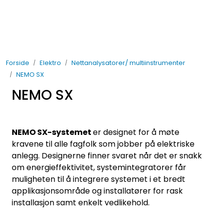
Skip to main content
Elektro
Forside
Elektro
Nettanalysatorer/ multiinstrumenter
Fabrikkautomatisering
NEMO SX
NEMO SX
Prosessautomatisering
Kontakt oss
NEMO SX-systemet
er designet for å møte
kravene til alle fagfolk som jobber på elektriske
Nytt og Nyttig
anlegg. Designerne finner svaret når det er snakk
om energieffektivitet, systemintegratorer får
Bærekraft
muligheten til å integrere systemet i et bredt
applikasjonsområde og installatører for rask
installasjon samt enkelt vedlikehold.