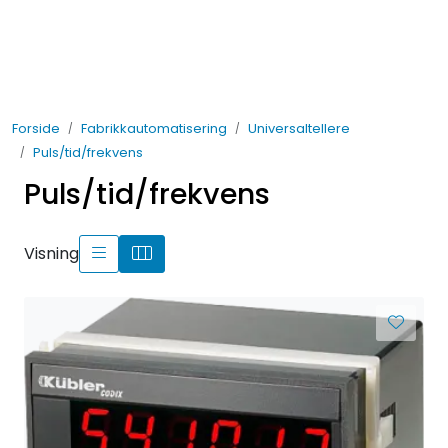
Skip to main content
Elektro
Forside
Fabrikkautomatisering
Universaltellere
Fabrikkautomatisering
Puls/tid/frekvens
Puls/tid/frekvens
Prosessautomatisering
Kontakt oss
Visning
Nytt og Nyttig
Bærekraft