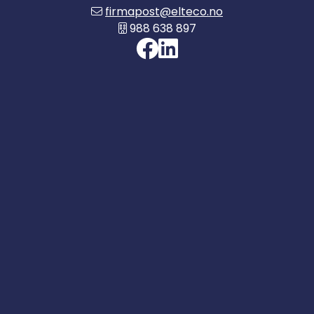
firmapost@elteco.no
988 638 897