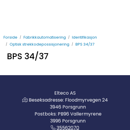
Skip to main content
Elektro
Forside
Fabrikkautomatisering
Identifikasjon
Fabrikkautomatisering
Optisk strekkodepossisjonering
BPS 34/37
BPS 34/37
Prosessautomatisering
Kontakt oss
Nytt og Nyttig
Elteco AS
Besøksadresse: Floodmyrvegen 24
Bærekraft
3946 Porsgrunn
Postboks: PB96 Vallermyrene
3996 Porsgrunn
35562070