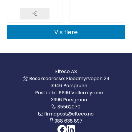
Vis flere
Elteco AS
Besøksadresse: Floodmyrvegen 24
3946 Porsgrunn
Postboks: PB96 Vallermyrene
3996 Porsgrunn
35562070
firmapost@elteco.no
988 638 897