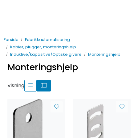
Skip to main content
Elektro
Forside
Fabrikkautomatisering
Fabrikkautomatisering
Kabler, plugger, monteringshjelp
Induktive/kapasitive/Optiske givere
Monteringshjelp
Prosessautomatisering
Monteringshjelp
Kontakt oss
Visning
Nytt og Nyttig
Bærekraft