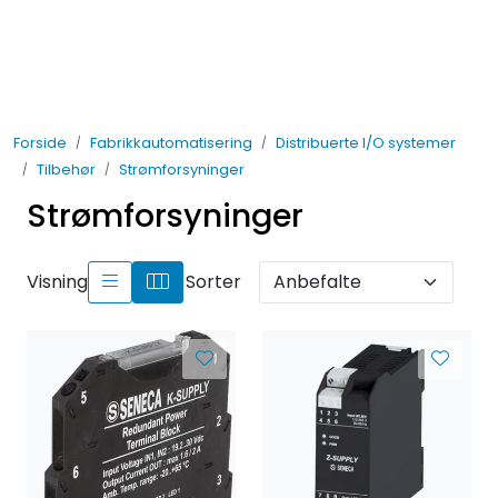
Skip to main content
Elektro
Forside
Fabrikkautomatisering
Distribuerte I/O systemer
Fabrikkautomatisering
Tilbehør
Strømforsyninger
Strømforsyninger
Prosessautomatisering
Kontakt oss
Visning
Sorter
Nytt og Nyttig
Bærekraft