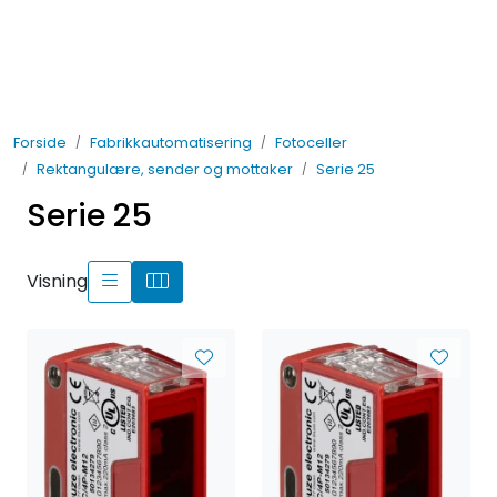
Skip to main content
Elektro
Forside
Fabrikkautomatisering
Fotoceller
Fabrikkautomatisering
Rektangulære, sender og mottaker
Serie 25
Serie 25
Prosessautomatisering
Kontakt oss
Visning
Nytt og Nyttig
Bærekraft