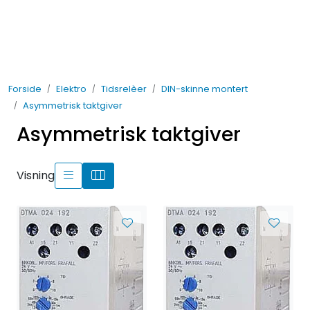
Skip to main content
Elektro
Forside
Elektro
Tidsrelèer
DIN-skinne montert
Fabrikkautomatisering
Asymmetrisk taktgiver
Asymmetrisk taktgiver
Prosessautomatisering
Kontakt oss
Visning
Nytt og Nyttig
Bærekraft