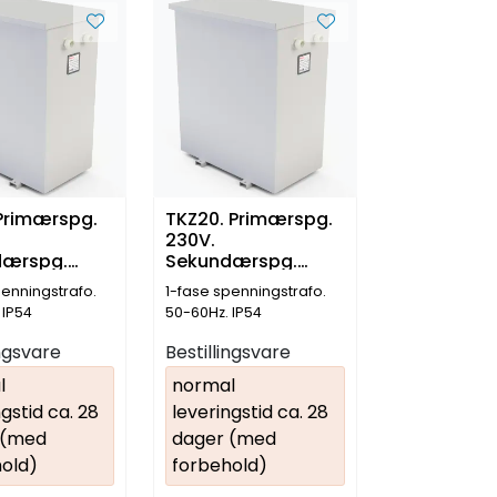
 Primærspg.
TKZ20. Primærspg.
230V.
dærspg.
Sekundærspg.
16kVA
230V. 20kVA
penningstrafo.
1-fase spenningstrafo.
 IP54
50-60Hz. IP54
ingsvare
Bestillingsvare
l
normal
gstid ca. 28
leveringstid ca. 28
 (med
dager (med
old)
forbehold)