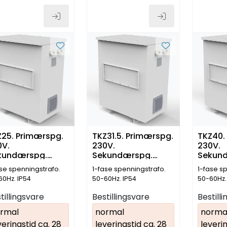
Z25. Primærspg.
TKZ31.5. Primærspg.
TKZ40.
0V.
230V.
230V.
kundærspg.
Sekundærspg.
Sekun
0V. 25kVA
230V. 31.5kVA
230V. 
ase spenningstrafo.
1-fase spenningstrafo.
1-fase s
60Hz. IP54
50-60Hz. IP54
50-60Hz.
tillingsvare
Bestillingsvare
Bestill
rmal
normal
norma
veringstid ca. 28
leveringstid ca. 28
leverin