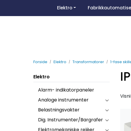
Skip to main content
Elektro
Fabrikkautomatise
Forside
Elektro
Transformatorer
1-fase skil
I
Elektro
Alarm- indikatorpaneler
Visn
Analoge instrumenter
Belastningsvakter
Dig. Instrumenter/Bargrafer
Elektromekaniske relèer