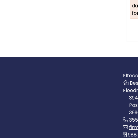
da
fo
Eltec
Bes
Flood
394
Pos
399
35
fir
988