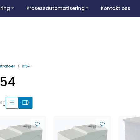
ring
Prosessautomatisering
Kontakt oss
letrafoer
IP54
P54
ing