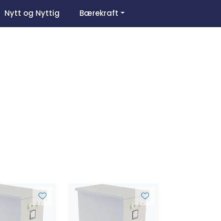
0
Nytt og Nyttig
Bærekraft
Om oss
Favoritter
Logg inn