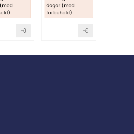
 (med
dager (med
old)
forbehold)