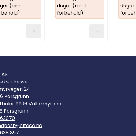
ger (med
dager (med
dager
rbehold)
forbehold)
forbeh
o AS
øksadresse:
myrvegen 24
6 Porsgrunn
tboks: PB96 Vallermyrene
6 Porsgrunn
562070
mapost@elteco.no
 638 897