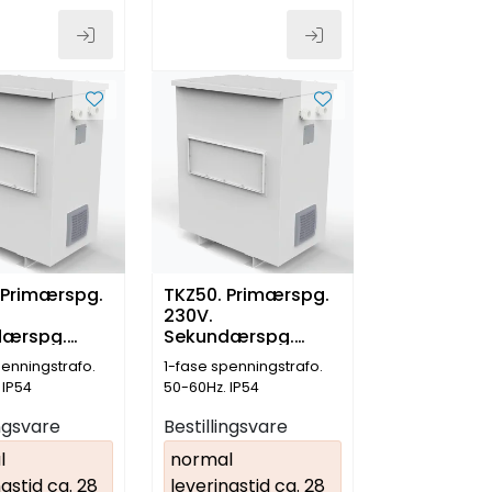
 Primærspg.
TKZ50. Primærspg.
230V.
dærspg.
Sekundærspg.
40kVA
230V. 50kVA
penningstrafo.
1-fase spenningstrafo.
 IP54
50-60Hz. IP54
ingsvare
Bestillingsvare
l
normal
gstid ca. 28
leveringstid ca. 28