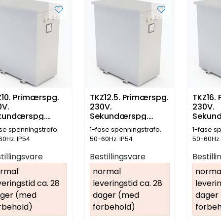
10. Primærspg.
TKZ12.5. Primærspg.
TKZ16.
0V.
230V.
230V.
kundærspg.
Sekundærspg.
Sekun
V. 10kVA
230V. 12.5kVA
230V. 
ase spenningstrafo.
1-fase spenningstrafo.
1-fase s
60Hz. IP54
50-60Hz. IP54
50-60Hz.
tillingsvare
Bestillingsvare
Bestill
rmal
normal
norma
veringstid ca. 28
leveringstid ca. 28
leverin
ger (med
dager (med
dager
rbehold)
forbehold)
forbeh