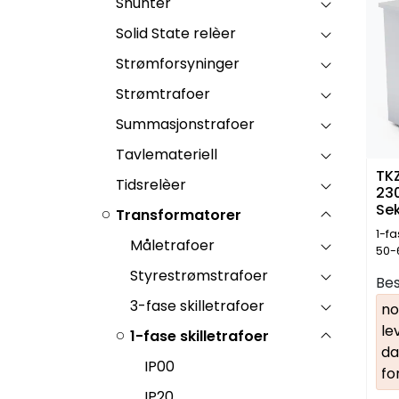
Shunter
Solid State relèer
Strømforsyninger
Strømtrafoer
Summasjonstrafoer
Tavlemateriell
TKZ
Tidsrelèer
23
Se
Transformatorer
230
1-f
Måletrafoer
50-
Styrestrømstrafoer
Bes
3-fase skilletrafoer
no
le
1-fase skilletrafoer
da
IP00
fo
IP20