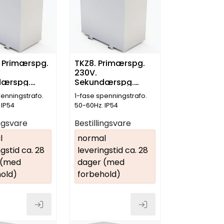
. Primærspg.
TKZ8. Primærspg.
230V.
dærspg.
Sekundærspg.
6.3kVA
230V. 8kVA
penningstrafo.
1-fase spenningstrafo.
 IP54
50-60Hz. IP54
ingsvare
Bestillingsvare
l
normal
gstid ca. 28
leveringstid ca. 28
 (med
dager (med
old)
forbehold)