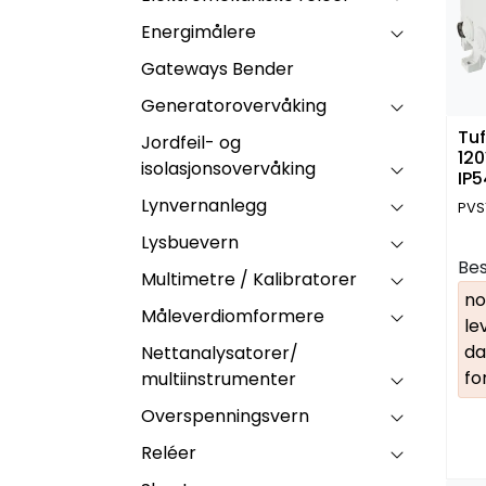
Energimålere
Gateways Bender
Generatorovervåking
Tu
Jordfeil- og
12
isolasjonsovervåking
IP5
Lynvernanlegg
PVS
Lysbuevern
Bes
Multimetre / Kalibratorer
no
Måleverdiomformere
le
da
Nettanalysatorer/
fo
multiinstrumenter
Overspenningsvern
Reléer