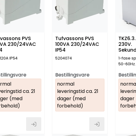
fvassons PVS
Tufvassons PVS
TKZ6.3
0VA 230/24VAC
100VA 230/24VAC
230V.
4
IP54
Sekun
230V. 
120A IP54
5204074
1-fase s
50-60Hz.
tillingsvare
Bestillingsvare
Bestill
rmal
normal
norma
veringstid ca. 21
leveringstid ca. 21
leverin
ger (med
dager (med
dager
rbehold)
forbehold)
forbeh