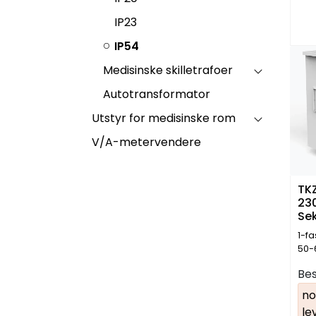
IP23
IP54
Medisinske skilletrafoer
Autotransformator
Utstyr for medisinske rom
V/A-metervendere
TK
23
Se
23
1-f
50-
Bes
no
le