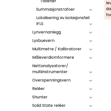
Tilbehør
le
da
Summasjonstrafoer
fo
Lokalisering av isolasjonsfeil
IFLS
Lynvernanlegg
Lysbuevern
Multimetre / Kalibratorer
Måleverdiomformere
Nettanalysatorer/
multiinstrumenter
Overspenningsvern
Reléer
Shunter
Solid State relèer