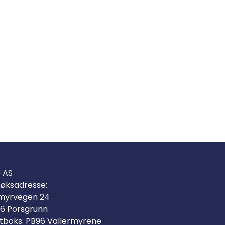
o AS
øksadresse:
myrvegen 24
6 Porsgrunn
tboks: PB96 Vallermyrene