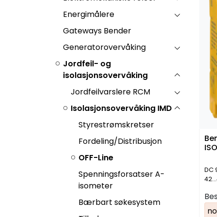
Energimålere
Gateways Bender
Generatorovervåking
Jordfeil- og
isolasjonsovervåking
Jordfeilvarslere RCM
Isolasjonsovervåking IMD
Styrestrømskretser
Be
Fordeling/Distribusjon
IS
OFF-Line
DC 9
Spenningsforsatser A-
42..
isometer
Bes
Bærbart søkesystem
no