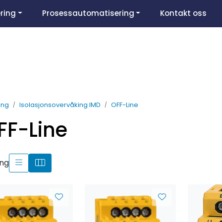
ring
Prosessautomatisering
Kontakt oss
ing
Isolasjonsovervåking IMD
OFF-Line
FF-Line
ing