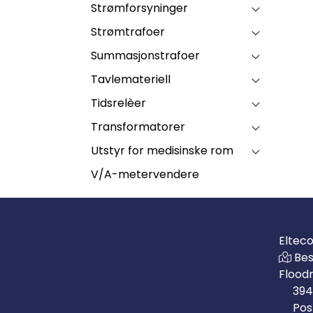
Strømforsyninger
Strømtrafoer
Summasjonstrafoer
Tavlemateriell
Tidsrelèer
Transformatorer
Utstyr for medisinske rom
V/A-metervendere
Eltec
Bes
Flood
394
Pos