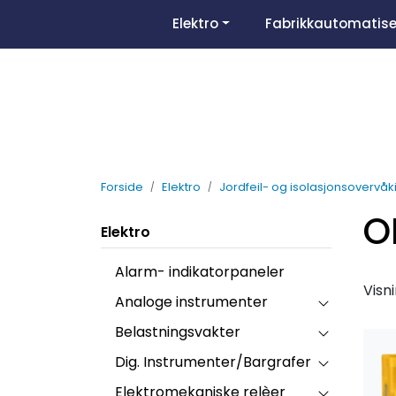
Skip to main content
Elektro
Fabrikkautomatise
Forside
Elektro
Jordfeil- og isolasjonsovervåk
O
Elektro
Alarm- indikatorpaneler
Visn
Analoge instrumenter
Belastningsvakter
Dig. Instrumenter/Bargrafer
Elektromekaniske relèer