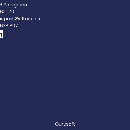
6 Porsgrunn
562070
mapost@elteco.no
 638 897
Gurusoft