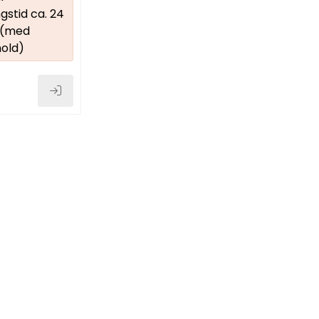
gstid ca. 24
 (med
old)