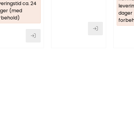
veringstid ca. 24
leverin
ger (med
dager
rbehold)
forbeh