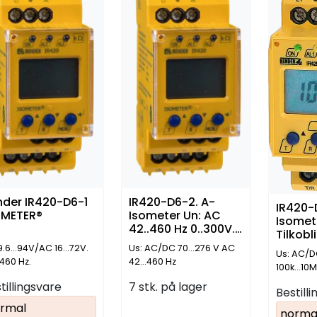
nder IR420-D6-1
IR420-D6-2. A-
IR420-
OMETER®
Isometer Un: AC
Isomete
42..460 Hz 0..300V.
Tilkobl
Tilkobling via
fjærkl
.6...94V/AC 16...72V.
Us: AC/DC 70...276 V AC
Us: AC/DC
fjærklemmer
485 B
.460 Hz.
42...460 Hz
100k...1
100k...1
tillingsvare
7 stk. på lager
Bestill
rmal
norma