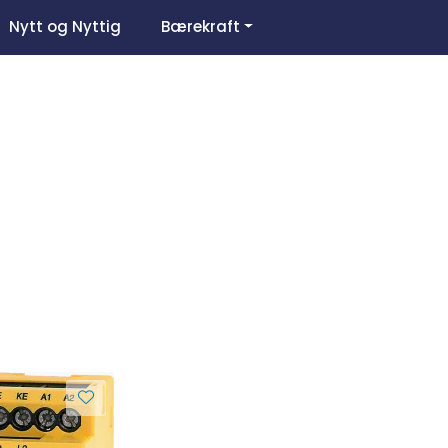
0
Nytt og Nyttig
Bærekraft
Om oss
Favoritter
Logg inn