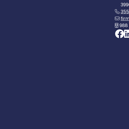
399
35
fir
988