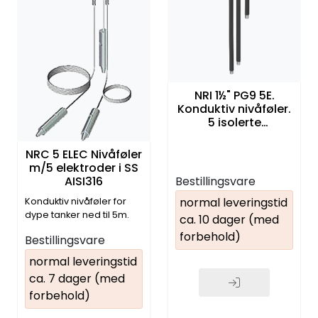
NRI 1½" PG9 5E.
Konduktiv nivåføler.
5 isolerte
elektroder.
1L=1000mm. AISI316.
NRC 5 ELEC Nivåføler
IP66. 5m kabel
m/5 elektroder i SS
AISI316
Bestillingsvare
normal leveringstid
Konduktiv nivåføler for
dype tanker ned til 5m.
ca. 10 dager (med
spesifiser l
forbehold)
Bestillingsvare
normal leveringstid
ca. 7 dager (med
forbehold)