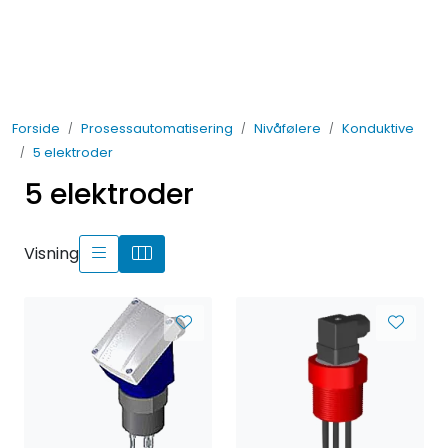
Skip to main content
Elektro
Forside
Prosessautomatisering
Nivåfølere
Konduktive
Fabrikkautomatisering
5 elektroder
5 elektroder
Prosessautomatisering
Kontakt oss
Visning
Nytt og Nyttig
Bærekraft