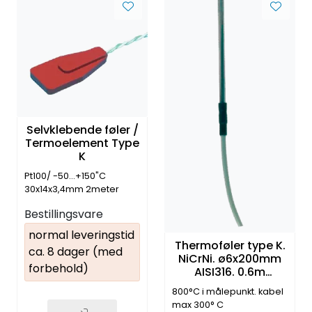
Selvklebende føler /
Termoelement Type
K
Pt100/ -50...+150"C
30x14x3,4mm 2meter
kabel
Bestillingsvare
normal leveringstid
Thermoføler type K.
ca. 8 dager (med
NiCrNi. ø6x200mm
forbehold)
AISI316. 0.6m
stålfletkabel.
800°C i målepunkt. kabel
Galvanisk isolert
max 300° C