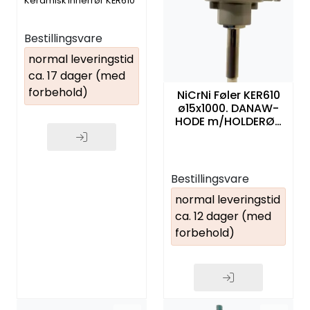
Keramisk innerrør KER610
Bestillingsvare
normal leveringstid
ca. 17 dager (med
forbehold)
NiCrNi Føler KER610
ø15x1000. DANAW-
HODE m/HOLDERØR
ø21x250. termotråd
ø3mm
Bestillingsvare
normal leveringstid
ca. 12 dager (med
forbehold)