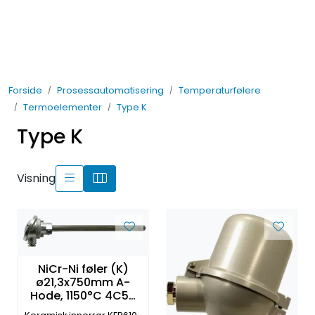
Skip to main content
Elektro
Forside
Prosessautomatisering
Temperaturfølere
Fabrikkautomatisering
Termoelementer
Type K
Type K
Prosessautomatisering
Kontakt oss
Visning
Nytt og Nyttig
Bærekraft
NiCr-Ni føler (K)
ø21,3x750mm A-
Hode, 1150°C 4C54
Høyildfast RS