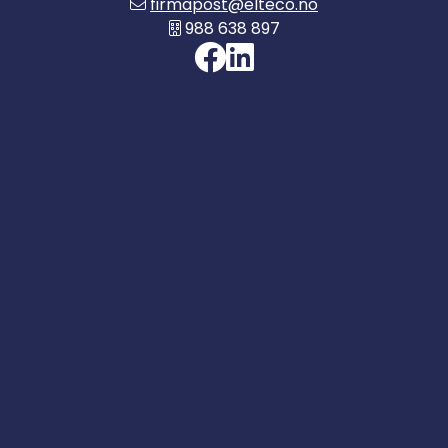
firmapost@elteco.no
988 638 897