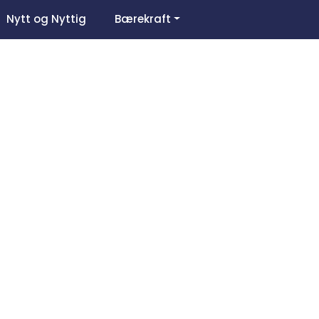
0
Nytt og Nyttig
Bærekraft
Om oss
Favoritter
Logg inn