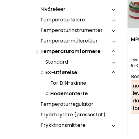
Nivåreleer
Temperaturfølere
Temperaturinstrumenter
Temperaturmålerelèer
Temperaturomformere
Tem
Standard
8-R
10-
EX-utførelse
Bes
For DIN-skinne
no
le
Hodemonterte
da
Temperaturregulator
fo
Trykkbrytere (pressostat)
Trykktransmittere