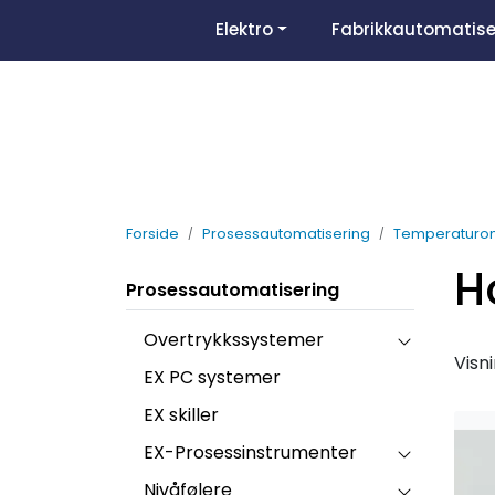
Skip to main content
Elektro
Fabrikkautomatise
Forside
Prosessautomatisering
Temperaturo
H
Prosessautomatisering
Overtrykkssystemer
Visn
EX PC systemer
EX skiller
EX-Prosessinstrumenter
Nivåfølere