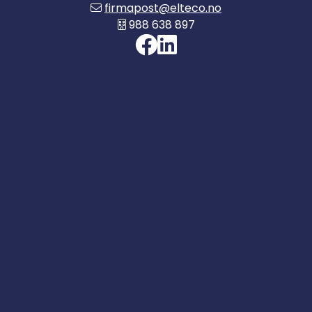
firmapost@elteco.no
988 638 897