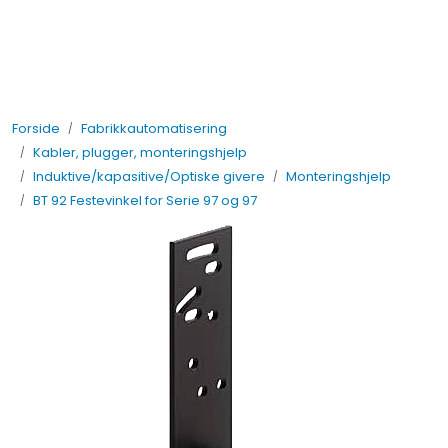
Skip to main content
Elektro
Forside
Fabrikkautomatisering
Fabrikkautomatisering
Kabler, plugger, monteringshjelp
Induktive/kapasitive/Optiske givere
Monteringshjelp
Prosessautomatisering
BT 92 Festevinkel for Serie 97 og 97
Kontakt oss
Nytt og Nyttig
Bærekraft