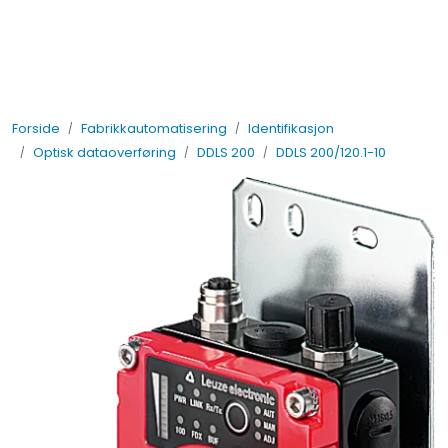
Skip to main content
Elektro
Forside
Fabrikkautomatisering
Identifikasjon
Fabrikkautomatisering
Optisk dataoverføring
DDLS 200
DDLS 200/120.1-10
Prosessautomatisering
Kontakt oss
Nytt og Nyttig
Bærekraft